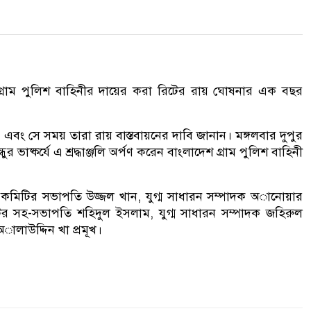
্রাম পু‌লিশ বা‌হিনীর দা‌য়ের করা রি‌টের রায় ঘোষনার এক বছর
‌রেন এবং সে সময় তারা রায় বাস্তবায়‌নের দা‌বি জানান। মঙ্গলবার দুপুর
র ভাষ্ক‌র্যে এ শ্রদ্ধাঞ্জ‌লি অর্পণ করেন বাংলাদেশ গ্রাম পু‌লিশ বা‌হিনী
রীয় ক‌মি‌টির সভাপ‌তি উজ্জল খান, যুগ্ম সাধারন সম্পাদক অা‌নোয়ার
‌টির সহ-সভাপ‌তি শহিদুল ইসলাম, যুগ্ম সাধারন সম্পাদক জ‌হিরুল
লাউ‌দ্দিন খা প্রমূখ।