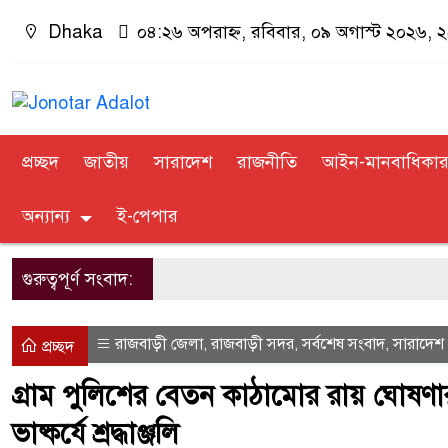
Dhaka
০৪:২৬ অপরাহ্ন, রবিবার, ০৯ অগাস্ট ২০২৬, ২৫ 
প্রচ্ছদ
জাতীয়
সারাদেশ
রাজনীতি
আইন-মানবাধিকা
অন্যান্য
ই-পেপার
গুরুত্বপূর্ণ সংবাদ:
রাজবাড়ী জেলা
রাজবাড়ী সদর
সর্বশেষ সংবাদ
সারাদেশ
,
,
,
প্রচ্ছদ
গ্রাম পু‌লিশের বেতন কাঠা‌মোর রায় ঘোষণার 
ভাষ্কর্যে শ্রদ্ধাঞ্জ‌লি