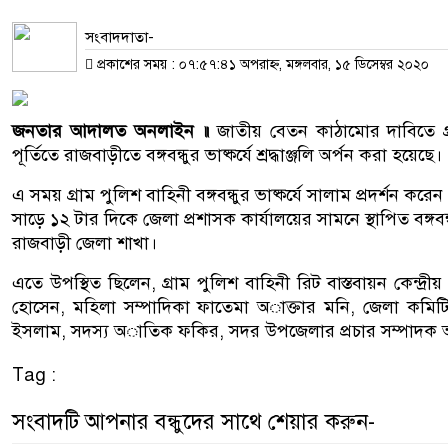
সংবাদদাতা-
প্রকাশের সময় : ০৭:৫৭:৪১ অপরাহ্ন, মঙ্গলবার, ১৫ ডিসেম্বর ২০২০
জনতার আদালত অনলাইন ॥
জাতীয় বেতন কাঠা‌মোর দা‌বি‌তে গ
পূ‌র্তি‌তে রাজবাড়ীতে বঙ্গবন্ধুর ভাষ্ক‌র্যে শ্রদ্ধাঞ্জ‌লি অর্পন করা হ‌য়ে‌ছে।
এ সময় গ্রাম পু‌লিশ বা‌হিনী বঙ্গবন্ধুর ভাষ্ক‌র্যে সালাম প্রদর্শন ক
সাড়ে ১২ টার দি‌কে জেলা প্রশাস‌ক কার্যাল‌য়ের সাম‌নে স্থা‌পিত বঙ্গবন্ধু
রাজবাড়ী জেলা শাখা।
এতে উপ‌স্থিত ছি‌লেন, গ্রাম পু‌লিশ বা‌হিনী রিট বাস্তবায়ন কেন্দ্
হো‌সেন, ম‌হিলা সম্পা‌দিকা ফা‌তেমা অাক্তার ম‌নি, জেলা ক‌মি
ইসলাম, সদস্য অাতিক ফ‌কির, সদর উপ‌জেলার প্রচার সম্পাদক অা
Tag :
সংবাদটি আপনার বন্ধুদের সাথে শেয়ার করুন-