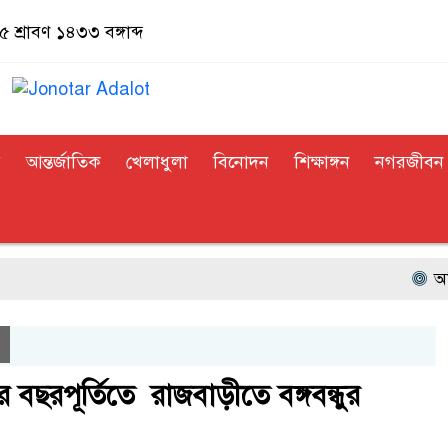
শ্রাবণ ১৪৩৩ বঙ্গাব্দ
র
আন্তর্জাতিক
খেলাধুলা
বিনোদন
শিক্ষাঙ্গন
নগরজীবন
অভিনয়
বছরপূ‌র্তি‌তে রাজবাড়ী‌তে বঙ্গবন্ধুর