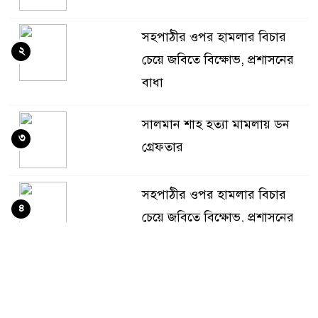
সহপাঠীর ওপর হামলার বিচার
২
চেয়ে জবিতে বিক্ষোভ, প্রশাসনের
বাধা
সালমান শাহ হত্যা মামলায় ডন
৩
গ্রেফতার
সহপাঠীর ওপর হামলার বিচার
৪
চেয়ে জবিতে বিক্ষোভ, প্রশাসনের
বাধা
আলমারিতে রাখা ২ লাখ টাকা
৫
ইঁদুর-উইপোকার পেটে, নিঃস্ব কৃষক