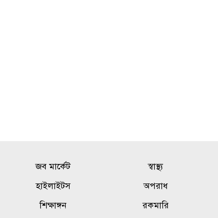
বন্যায় স্থগিত আলিম পরীক্ষার নতুন
১০
সময়সূচি প্রকাশ
জব মার্কেট
স্বাস্থ্য
হাইলাইটস
অপরাধ
শিক্ষাঙ্গন
রকমারি