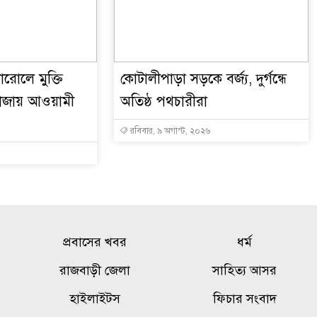
ারোলে মুক্তি
কোটালীপাড়া সড়কে বর্জ্য, দুর্গন্ধে
নাজায় আওয়ামী
অতিষ্ঠ পথচারীরা
রবিবার, ৯ অগাস্ট, ২০২৬
প্রবাসের খবর
ধর্ম
রাজবাড়ী জেলা
সাহিত্য আসর
হাইলাইটস
ফিচার সংবাদ