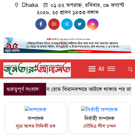
Dhaka
০১:৫২ অপরাহ্ন, রবিবার, ০৯ অগাস্ট
২০২৬, ২৫ শ্রাবণ ১৪৩৩ বঙ্গাব্দ
All
গুরুত্বপূর্ণ সংবাদ:
দুই দিন রোম বিমানবন্দরে আটকে থাকার পর ঢাকায়
সম্পাদক
নির্বাহী সম্পাদক
নূরে আলম সিদ্দিকী হক
সৌমিত্র শীল চন্দন