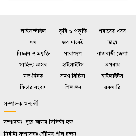
লাইফস্টাইল
কৃষি ও প্রকৃতি
প্রবাসের খবর
ধর্ম
জব মার্কেট
স্বাস্থ্য
বিজ্ঞান ও প্রযুক্তি
সারাদেশ
রাজবাড়ী জেলা
সাহিত্য আসর
হাইলাইটস
অপরাধ
মত-দ্বিমত
ভ্রমণ বিচিত্রা
হাইলাইটস
ফিচার সংবাদ
শিক্ষাঙ্গন
রকমারি
সম্পাদক মন্ডলী
সম্পাদকঃ নুরে আলম সিদ্দিকী হক
নির্বাহী সম্পাদকঃ সৌমিত্র শীল চন্দন