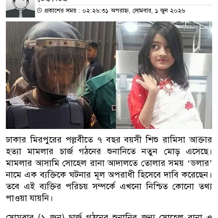
প্রকাশের সময় : ০২:২৬:৩১ অপরাহ্ন, সোমবার, ১ জুন ২০২৬
ঢাকার মিরপুরের পল্লবীতে ৭ বছর বয়সী শিশু রামিসা আক্তার
হত্যা মামলার চার্জ গঠনের শুনানিতে নতুন মোড় এসেছে।
মামলার আসামি সোহেল রানা আদালতে তোলার সময় ‘ডলার’
নামে এক ব্যক্তিকে ঘটনার মূল অপরাধী হিসেবে দাবি করেছেন।
তবে এই ব্যক্তির পরিচয় সম্পর্কে এখনো নিশ্চিত কোনো তথ্য
পাওয়া যায়নি।
সোমবার (১ জুন) চার্জ গঠনের শুনানির জন্য সোহেল রানা ও