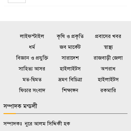
বন্যায় স্থগিত আলিম পরীক্ষার নতুন
৫
সময়সূচি প্রকাশ
লাইফস্টাইল
কৃষি ও প্রকৃতি
প্রবাসের খবর
দুই দিন রোম বিমানবন্দরে আটকে
৬
ধর্ম
জব মার্কেট
স্বাস্থ্য
থাকার পর ঢাকায় ফিরলেন বিমানের
যাত্রীরা
বিজ্ঞান ও প্রযুক্তি
সারাদেশ
রাজবাড়ী জেলা
সাহিত্য আসর
হাইলাইটস
অপরাধ
নওগাঁয় বিজিবির উদ্যোগে মাসব্যাপী
৭
মত-দ্বিমত
ভ্রমণ বিচিত্রা
হাইলাইটস
কারিগরি প্রশিক্ষণ শুরু
ফিচার সংবাদ
শিক্ষাঙ্গন
রকমারি
কর্নেল অলি আহমদকে রাষ্ট্রপতি
৮
সম্পাদক মন্ডলী
প্রার্থী ঘোষণা ১১ দলীয় ঐক্যের
সম্পাদকঃ নুরে আলম সিদ্দিকী হক
বাবাকে শেষ বিদায় জানাতে
৯