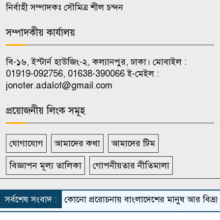
রোজারিওতে মেসি, ডি পলের গোল
নির্বাহী সম্পাদকঃ সৌমিত্র শীল চন্দন
উৎসর্গ
সম্পাদকীয় কার্যালয়
‘মক্কা চুক্তি’ ইরানের বিরুদ্ধে নয়,
১০
জানাল তুরস্ক
বি-১৬, ইস্টার্ন হাউজিং-২, কল্যানপুর, ঢাকা। মোবাইল :
01919-092756, 01638-390066 ই-মেইল :
jonoter.adalot@gmail.com
প্রয়োজনীয় লিংক সমূহ
যোগাযোগ
আমাদের কথা
আমাদের টিম
বিজ্ঞাপন মূল্য তালিকা
গোপনীয়তার নীতিমালা
সর্বস্বত্ব সংরক্ষিত দৈনিক জনতার আদালত
সর্বশেষ সংবাদ :
কোনো প্ররোচনায় বাংলাদেশের মানুষ আর বিভ্রান্ত হবে 
Theme Developed BY
ThemesBazar.Com