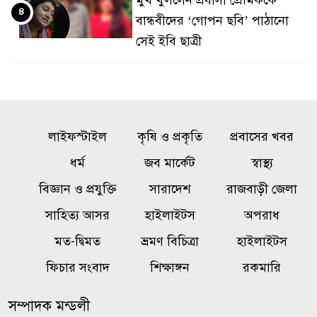
৪
বান্ধবীদের ‘গোপন ছবি’ পাঠানো
সেই ইবি ছাত্রী
জুলাই কনসার্টে শিল্পী হাসানকে
৫
বোতল নিক্ষেপ, সমালোচনার ঝড়
লাইফস্টাইল
কৃষি ও প্রকৃতি
প্রবাসের খবর
নওগাঁ সদর সার্কেল ও ট্রাফিক অফিস
৬
ধর্ম
জব মার্কেট
স্বাস্থ্য
পরিদর্শন করলেন অ্যাডিশনাল
ডিআইজি
বিজ্ঞান ও প্রযুক্তি
সারাদেশ
রাজবাড়ী জেলা
সাহিত্য আসর
হাইলাইটস
অপরাধ
সৌদিতে হুথিদের হামলা, বিদেশিসহ
৭
মত-দ্বিমত
ভ্রমণ বিচিত্রা
হাইলাইটস
আহত ১১
ফিচার সংবাদ
শিক্ষাঙ্গন
রকমারি
সোনার দাম ভরিতে কমল ৩ হাজার
৮
সম্পাদক মন্ডলী
২৬৬ টাকা