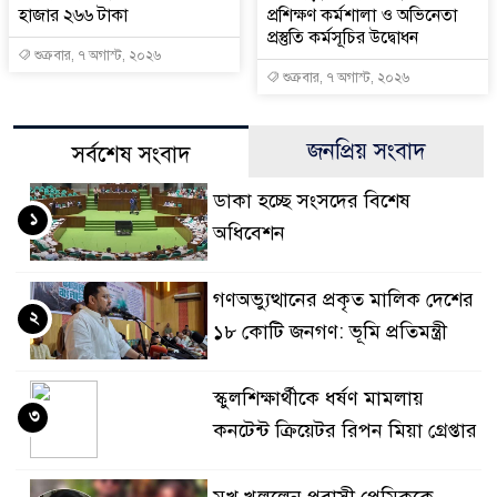
হাজার ২৬৬ টাকা
প্রশিক্ষণ কর্মশালা ও অভিনেতা
প্রস্তুতি কর্মসূচির উদ্বোধন
শুক্রবার, ৭ অগাস্ট, ২০২৬
শুক্রবার, ৭ অগাস্ট, ২০২৬
জনপ্রিয় সংবাদ
সর্বশেষ সংবাদ
ডাকা হচ্ছে সংসদের বিশেষ
১
অধিবেশন
গণঅভ্যুত্থানের প্রকৃত মালিক দেশের
২
১৮ কোটি জনগণ: ভূমি প্রতিমন্ত্রী
স্কুলশিক্ষার্থীকে ধর্ষণ মামলায়
৩
কনটেন্ট ক্রিয়েটর রিপন মিয়া গ্রেপ্তার
মুখ খুললেন প্রবাসী প্রেমিককে