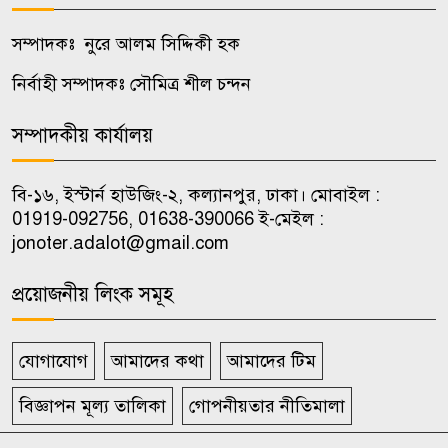
সম্পাদকঃ নুরে আলম সিদ্দিকী হক
রাজবাড়ীতে নাট্যকর্মীদের প্রশিক্ষণ
৯
কর্মশালা ও অভিনেতা প্রস্তুতি
নির্বাহী সম্পাদকঃ সৌমিত্র শীল চন্দন
কর্মসূচির উদ্বোধন
সম্পাদকীয় কার্যালয়
সিলেটে দুই বাসের মুখোমুখি সংঘর্ষ,
১০
নিহত বেড়ে ৯
বি-১৬, ইস্টার্ন হাউজিং-২, কল্যানপুর, ঢাকা। মোবাইল :
01919-092756, 01638-390066 ই-মেইল :
jonoter.adalot@gmail.com
প্রয়োজনীয় লিংক সমূহ
যোগাযোগ
আমাদের কথা
আমাদের টিম
বিজ্ঞাপন মূল্য তালিকা
গোপনীয়তার নীতিমালা