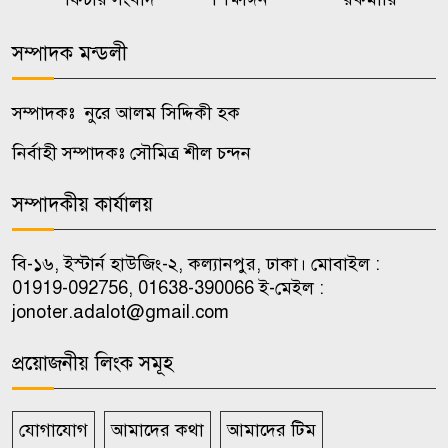
৭
অপপ্রচারের বিরুদ্ধে সতর্ক করল
পুলিশ
সম্পাদক মন্ডলী
ওয়েব সিরিজ দেখে স্ত্রীকে হত্যা,
সম্পাদকঃ নুরে আলম সিদ্দিকী হক
৮
টাকাপয়সা নিয়ে চম্পট প্রযুক্তিবিদের
নির্বাহী সম্পাদকঃ সৌমিত্র শীল চন্দন
নওগাঁয় মাছের সাথে শত্রুতা, ৮ লাখ
সম্পাদকীয় কার্যালয়
৯
টাকার ক্ষতি
বি-১৬, ইস্টার্ন হাউজিং-২, কল্যানপুর, ঢাকা। মোবাইল :
শৃঙ্খলাভঙ্গের অভিযোগে জাবি
01919-092756, 01638-390066 ই-মেইল :
১০
ছাত্রদলের যুগ্ম আহ্বায়ককে শোকজ
jonoter.adalot@gmail.com
প্রয়োজনীয় লিংক সমূহ
যোগাযোগ
আমাদের কথা
আমাদের টিম