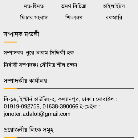
৭
মত-দ্বিমত
ভ্রমণ বিচিত্রা
হাইলাইটস
ইয়াবাসহ যুবক গ্রেপ্তার
ফিচার সংবাদ
শিক্ষাঙ্গন
রকমারি
তনু হত্যা মামলায় ফের গ্রেপ্তার
৮
সম্পাদক মন্ডলী
সাবেক সেনাসদস্য হাফিজুর রহমান
সম্পাদকঃ নুরে আলম সিদ্দিকী হক
মজুতদারির সর্বোচ্চ শাস্তি মৃত্যুদণ্ড,
৯
ভেবেচিন্তে করবেন: আইনমন্ত্রী
নির্বাহী সম্পাদকঃ সৌমিত্র শীল চন্দন
সম্পাদকীয় কার্যালয়
জ্বালানি খাত অস্থিতিশীল করতে
১০
একটি চক্র সক্রিয় : প্রধানমন্ত্রী
বি-১৬, ইস্টার্ন হাউজিং-২, কল্যানপুর, ঢাকা। মোবাইল :
01919-092756, 01638-390066 ই-মেইল :
jonoter.adalot@gmail.com
প্রয়োজনীয় লিংক সমূহ