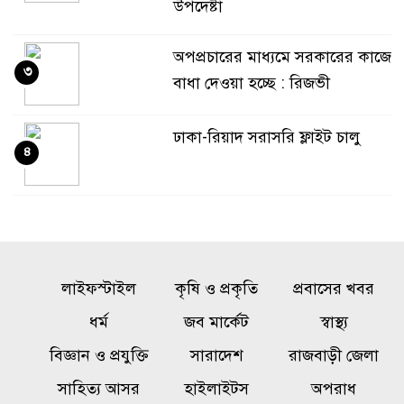
উপদেষ্টা
অপপ্রচারের মাধ্যমে সরকারের কাজে
৩
বাধা দেওয়া হচ্ছে : রিজভী
ঢাকা-রিয়াদ সরাসরি ফ্লাইট চালু
৪
সাড়ে ৬ বছরে মোটরসাইকেল
৫
দুর্ঘটনায় নিহত ১৫ হাজার ৭১২ জন
লাইফস্টাইল
কৃষি ও প্রকৃতি
প্রবাসের খবর
জেআইসিতে আটকে তারেক
৬
ধর্ম
জব মার্কেট
স্বাস্থ্য
রহমানকেও নির্যাতন করা হয়েছিল :
চিফ প্রসিকিউটর
বিজ্ঞান ও প্রযুক্তি
সারাদেশ
রাজবাড়ী জেলা
সাহিত্য আসর
হাইলাইটস
অপরাধ
নওগাঁয় ডিবির অভিযানে ৫০ পিস