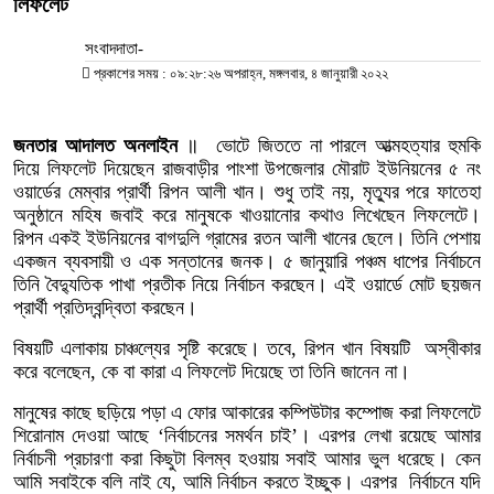
লিফলেট
সংবাদদাতা-
প্রকাশের সময় : ০৯:২৮:২৬ অপরাহ্ন, মঙ্গলবার, ৪ জানুয়ারী ২০২২
জনতার আদালত অনলাইন
॥ ভোটে জিততে না পারলে আত্মহত্যার হুমকি
দিয়ে লিফলেট দিয়েছেন রাজবাড়ীর পাংশা উপজেলার মৌরাট ইউনিয়নের ৫ নং
ওয়ার্ডের মেম্বার প্রার্থী রিপন আলী খান। শুধু তাই নয়, মৃত্যুর পরে ফাতেহা
অনুষ্ঠানে মহিষ জবাই করে মানুষকে খাওয়ানোর কথাও লিখেছেন লিফলেটে।
রিপন একই ইউনিয়নের বাগদুলি গ্রামের রতন আলী খানের ছেলে। তিনি পেশায়
একজন ব্যবসায়ী ও এক সন্তানের জনক। ৫ জানুয়ারি পঞ্চম ধাপের নির্বাচনে
তিনি বৈদ্যুতিক পাখা প্রতীক নিয়ে নির্বাচন করছেন। এই ওয়ার্ডে মোট ছয়জন
প্রার্থী প্রতিদ্বন্দ্বিতা করছেন।
বিষয়টি এলাকায় চাঞ্চল্যের সৃষ্টি করেছে। তবে, রিপন খান বিষয়টি অস্বীকার
করে বলেছেন, কে বা কারা এ লিফলেট দিয়েছে তা তিনি জানেন না।
মানুষের কাছে ছড়িয়ে পড়া এ ফোর আকারের কম্পিউটার কম্পোজ করা লিফলেটে
শিরোনাম দেওয়া আছে ‘নির্বাচনের সমর্থন চাই’। এরপর লেখা রয়েছে আমার
নির্বাচনী প্রচারণা করা কিছুটা বিলম্ব হওয়ায় সবাই আমার ভুল ধরেছে। কেন
আমি সবাইকে বলি নাই যে, আমি নির্বাচন করতে ইচ্ছুক। এরপর নির্বাচনে যদি