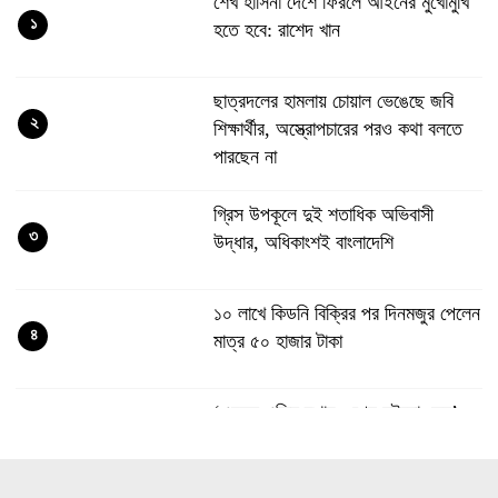
শেখ হাসিনা দেশে ফিরলে আইনের মুখোমুখি
১
হতে হবে: রাশেদ খান
ছাত্রদলের হামলায় চোয়াল ভেঙেছে জবি
২
শিক্ষার্থীর, অস্ত্রোপচারের পরও কথা বলতে
পারছেন না
গ্রিস উপকূলে দুই শতাধিক অভিবাসী
৩
উদ্ধার, অধিকাংশই বাংলাদেশি
১০ লাখে কিডনি বিক্রির পর দিনমজুর পেলেন
৪
মাত্র ৫০ হাজার টাকা
‘এরকম এতিম দশায় ওপেন হইলো কেন’,
৫
জুলাই জাদুঘর নিয়ে প্রশ্ন ফারুকীর