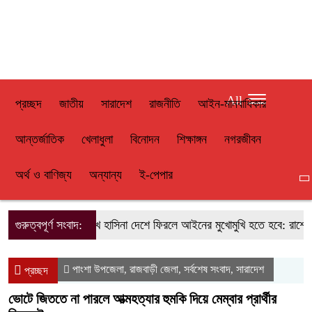
All
প্রচ্ছদ
জাতীয়
সারাদেশ
রাজনীতি
আইন-মানবাধিকার
আন্তর্জাতিক
খেলাধুলা
বিনোদন
শিক্ষাঙ্গন
নগরজীবন
অর্থ ও বাণিজ্য
অন্যান্য
ই-পেপার
গুরুত্বপূর্ণ সংবাদ:
শেখ হাসিনা দেশে ফিরলে আইনের মুখোমুখি হতে হবে: রাশেদ খা
পাংশা উপজেলা
রাজবাড়ী জেলা
সর্বশেষ সংবাদ
সারাদেশ
,
,
,
প্রচ্ছদ
ভোটে জিততে না পারলে আত্মহত্যার হুমকি দিয়ে মেম্বার প্রার্থীর