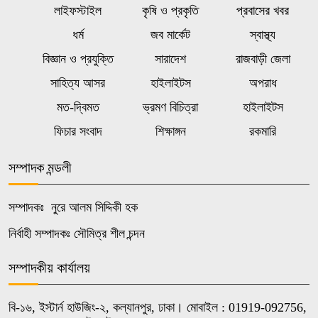
সাকিবকে দেশে ফেরানো নিয়ে আগের
লাইফস্টাইল
কৃষি ও প্রকৃতি
প্রবাসের খবর
৬
অবস্থান থেকে সরে গেলেন ক্রীড়া
ধর্ম
জব মার্কেট
স্বাস্থ্য
প্রতিমন্ত্রী
বিজ্ঞান ও প্রযুক্তি
সারাদেশ
রাজবাড়ী জেলা
রাষ্ট্রের গুরুত্বপূর্ণ ব্যক্তিদের নিয়ে
সাহিত্য আসর
হাইলাইটস
অপরাধ
৭
অপপ্রচারের বিরুদ্ধে সতর্ক করল পুলিশ
মত-দ্বিমত
ভ্রমণ বিচিত্রা
হাইলাইটস
ফিচার সংবাদ
শিক্ষাঙ্গন
রকমারি
ওয়েব সিরিজ দেখে স্ত্রীকে হত্যা, টাকাপয়সা
৮
নিয়ে চম্পট প্রযুক্তিবিদের
সম্পাদক মন্ডলী
সম্পাদকঃ নুরে আলম সিদ্দিকী হক
নওগাঁয় মাছের সাথে শত্রুতা, ৮ লাখ টাকার
৯
ক্ষতি
নির্বাহী সম্পাদকঃ সৌমিত্র শীল চন্দন
সম্পাদকীয় কার্যালয়
শৃঙ্খলাভঙ্গের অভিযোগে জাবি ছাত্রদলের
১০
যুগ্ম আহ্বায়ককে শোকজ
বি-১৬, ইস্টার্ন হাউজিং-২, কল্যানপুর, ঢাকা। মোবাইল : 01919-092756,