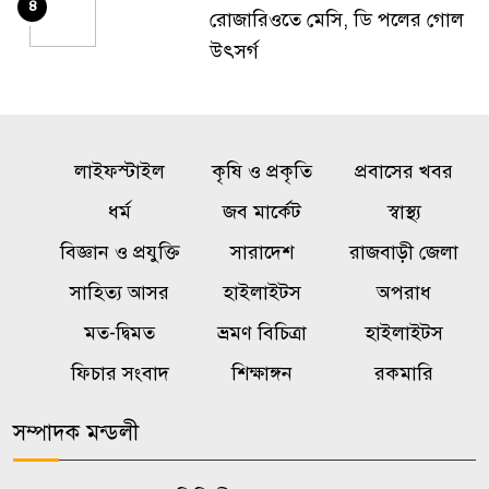
৪
রোজারিওতে মেসি, ডি পলের গোল
উৎসর্গ
‘মক্কা চুক্তি’ ইরানের বিরুদ্ধে নয়,
৫
জানাল তুরস্ক
লাইফস্টাইল
কৃষি ও প্রকৃতি
প্রবাসের খবর
মৌলভীবাজার সীমান্তে বিএসএফের
ধর্ম
জব মার্কেট
স্বাস্থ্য
৬
গুলিতে বাংলাদেশি যুবক নিহত
বিজ্ঞান ও প্রযুক্তি
সারাদেশ
রাজবাড়ী জেলা
সাহিত্য আসর
হাইলাইটস
অপরাধ
বগুড়ায় দাঁড়িয়ে থাকা ট্রাকে অপর
৭
মত-দ্বিমত
ভ্রমণ বিচিত্রা
হাইলাইটস
ট্রাকের ধাক্কা, নিহত ৩
ফিচার সংবাদ
শিক্ষাঙ্গন
রকমারি
জবিতে ২০২৬-২৭ শিক্ষাবর্ষের ভর্তি
৮
সম্পাদক মন্ডলী
আবেদন শুরু ১৫ নভেম্বর