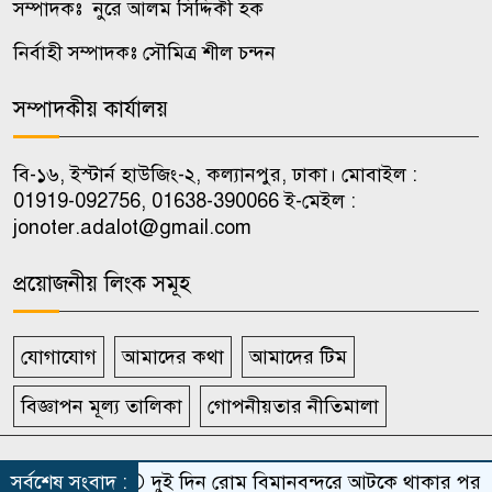
সম্পাদকঃ নুরে আলম সিদ্দিকী হক
রাষ্ট্রপতি নির্বাচনে বিএনপির দুই
৯
মনোনয়নপত্র সংগ্রহ
নির্বাহী সম্পাদকঃ সৌমিত্র শীল চন্দন
সম্পাদকীয় কার্যালয়
মহেশখালীর মাতারবাড়িতে
১০
পৌঁছেছেন প্রধানমন্ত্রী
বি-১৬, ইস্টার্ন হাউজিং-২, কল্যানপুর, ঢাকা। মোবাইল :
01919-092756, 01638-390066 ই-মেইল :
jonoter.adalot@gmail.com
প্রয়োজনীয় লিংক সমূহ
যোগাযোগ
আমাদের কথা
আমাদের টিম
বিজ্ঞাপন মূল্য তালিকা
গোপনীয়তার নীতিমালা
সর্বস্বত্ব সংরক্ষিত দৈনিক জনতার আদালত
সর্বশেষ সংবাদ :
দুই দিন রোম বিমানবন্দরে আটকে থাকার পর ঢাক