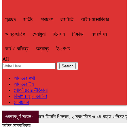
প্রচ্ছদ
জাতীয়
সারাদেশ
রাজনীতি
আইন-মানবাধিকার
আন্তর্জাতিক
খেলাধুলা
বিনোদন
শিক্ষাঙ্গন
নগরজীবন
অর্থ ও বাণিজ্য
অন্যান্য
ই-পেপার
All
আমাদের কথা
আমাদের টিম
গোপনীয়তার নীতিমালা
বিজ্ঞাপন মূল্য তালিকা
যোগাযোগ
গুরুত্বপূর্ণ সংবাদ:
বেনাপোলে বিদেশি পিস্তল, ২ ম্যাগাজিন ও ১৪ রাউন্ড গুলিসহ যুবক গ
আইন-মানবাধিকার