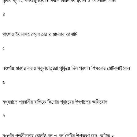
মান্দায় জুলাই গণঅভ্যুত্থান দিবসে বিএনপির র‍্যালি ও আলোচনা সভা
৪
পাংশায় ইয়াবাসহ গ্রেফতার ৪ মামলার আসামি
৫
নওগাঁয় মারধর করায় স্কুলছাত্ররা পুড়িয়ে দিল প্রধান শিক্ষকের মোটরসাইকেল
৬
মধ্যরাতে প্রবাসীর বাড়িতে কিশোর গ্যাংয়ের উৎপাতের অভিযোগ
৭
নওগাঁর পত্নীতলায় চোলাই মদ ও মদ তৈরির উপকরণ জব্দ, আটক ২