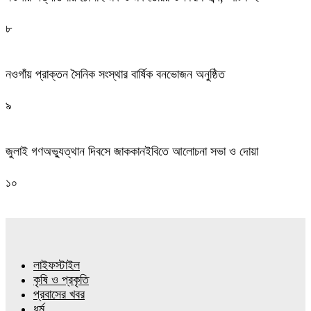
৮
নওগাঁয় প্রাক্তন সৈনিক সংস্থার বার্ষিক বনভোজন অনুষ্ঠিত
৯
জুলাই গণঅভ্যুত্থান দিবসে জাককানইবিতে আলোচনা সভা ও দোয়া
১০
লাইফস্টাইল
কৃষি ও প্রকৃতি
প্রবাসের খবর
ধর্ম