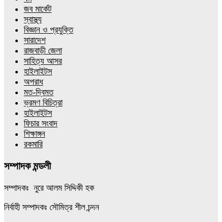
জব মার্কেট
স্বাস্থ্য
বিজ্ঞান ও প্রযুক্তি
সারাদেশ
রাজবাড়ী জেলা
সাহিত্য আসর
হাইলাইটস
অপরাধ
মত-দ্বিমত
ভ্রমণ বিচিত্রা
হাইলাইটস
ফিচার সংবাদ
শিক্ষাঙ্গন
রকমারি
সম্পাদক মন্ডলী
সম্পাদকঃ নুরে আলম সিদ্দিকী হক
নির্বাহী সম্পাদকঃ সৌমিত্র শীল চন্দন