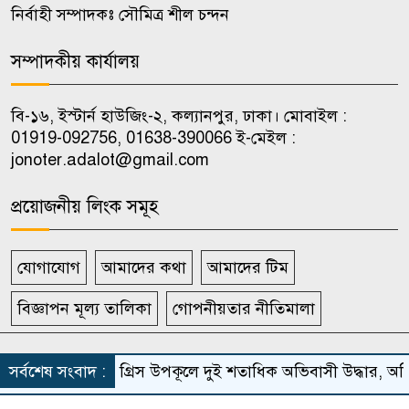
নির্বাহী সম্পাদকঃ সৌমিত্র শীল চন্দন
জাকসুর সাংস্কৃতিক সম্পাদকের
৯
পদত্যাগের ঘোষণা
সম্পাদকীয় কার্যালয়
হাসিনার বক্তব্য ‘সমর্থন করে না’
বি-১৬, ইস্টার্ন হাউজিং-২, কল্যানপুর, ঢাকা। মোবাইল :
১০
ভারত, যা জানালেন জয়সওয়াল
01919-092756, 01638-390066 ই-মেইল :
jonoter.adalot@gmail.com
প্রয়োজনীয় লিংক সমূহ
যোগাযোগ
আমাদের কথা
আমাদের টিম
বিজ্ঞাপন মূল্য তালিকা
গোপনীয়তার নীতিমালা
সর্বস্বত্ব সংরক্ষিত দৈনিক জনতার আদালত
সর্বশেষ সংবাদ :
গ্রিস উপকূলে দুই শতাধিক অভিবাসী উদ্ধার, অধি
Theme Developed BY
ThemesBazar.Com