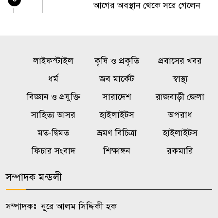
আগের অবস্থান থেকে সরে গেলেন
ক্রীড়া প্রতিমন্ত্রী
রাষ্ট্রের গুরুত্বপূর্ণ ব্যক্তিদের নিয়ে
৫
লাইফস্টাইল
অপপ্রচারের বিরুদ্ধে সতর্ক করল
কৃষি ও প্রকৃতি
প্রবাসের খবর
পুলিশ
ধর্ম
জব মার্কেট
স্বাস্থ্য
বিজ্ঞান ও প্রযুক্তি
সারাদেশ
রাজবাড়ী জেলা
ওয়েব সিরিজ দেখে স্ত্রীকে হত্যা,
৬
সাহিত্য আসর
হাইলাইটস
অপরাধ
টাকাপয়সা নিয়ে চম্পট প্রযুক্তিবিদের
মত-দ্বিমত
ভ্রমণ বিচিত্রা
হাইলাইটস
নওগাঁয় মাছের সাথে শত্রুতা, ৮ লাখ
ফিচার সংবাদ
শিক্ষাঙ্গন
রকমারি
৭
টাকার ক্ষতি
সম্পাদক মন্ডলী
শৃঙ্খলাভঙ্গের অভিযোগে জাবি
৮
ছাত্রদলের যুগ্ম আহ্বায়ককে শোকজ
সম্পাদকঃ নুরে আলম সিদ্দিকী হক