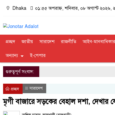
Dhaka
০১:৫৫ অপরাহ্ন, শনিবার, ০৮ অগাস্ট ২০২৬, ২৪ 
প্রচ্ছদ
জাতীয়
সারাদেশ
রাজনীতি
আইন-মানবাধিকা
অন্যান্য
ই-পেপার
গুরুত্বপূর্ণ সংবাদ:
সারাদেশ
প্রচ্ছদ
মৃগী বাজারে সড়কের বেহাল দশা, দেখার 
আশিক হাসান, কালুখালী (রাজবাড়ী)