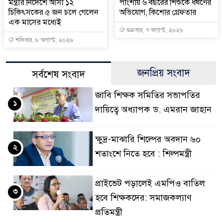
মন্ত্রীর নির্দেশে আসা ১২
পাংশায় ৬ বছরের শিশুকে ধর্ষণের
চিকিৎসকের ৫ জন চলে গেলেন
অভিযোগ, কিশোর গ্রেফতার
এক মাসের মধ্যেই
শুক্রবার, ৭ অগাস্ট, ২০২৬
শনিবার, ৮ অগাস্ট, ২০২৬
জনপ্রিয় সংবাদ
সর্বশেষ সংবাদ
জাবি শিক্ষক সমিতির সভাপতির
১
দায়িত্বে অধ্যাপক ড. এমরান জাহান
ক্ষুদ্র-মাঝারি শিল্পের অবদান ৬০
২
শতাংশে নিতে হবে : শিল্পমন্ত্রী
প্রাইভেট পড়ালেই এমপিও বাতিল
৩
হবে শিক্ষকদের: সমাজকল্যাণ
প্রতিমন্ত্রী