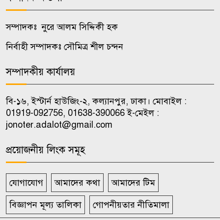
কালুখালীতে দপ্তর প্রধানদের সঙ্গে
৮
এমপির মতবিনিময় সভা
সম্পাদকঃ নুরে আলম সিদ্দিকী হক
নির্বাহী সম্পাদকঃ সৌমিত্র শীল চন্দন
কালুখালীতে শিক্ষাপ্রতিষ্ঠানে ক্রীড়া ও
৯
হাইজিন সামগ্রী বিতরণ
সম্পাদকীয় কার্যালয়
চাকরি পেলেন জুলাই শহিদ ও আহত
বি-১৬, ইস্টার্ন হাউজিং-২, কল্যানপুর, ঢাকা। মোবাইল :
১০
পরিবারের ১০ সদস্য
01919-092756, 01638-390066 ই-মেইল :
jonoter.adalot@gmail.com
প্রয়োজনীয় লিংক সমূহ
যোগাযোগ
আমাদের কথা
আমাদের টিম
বিজ্ঞাপন মূল্য তালিকা
গোপনীয়তার নীতিমালা