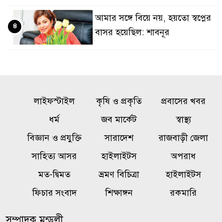
আমার সঙ্গে বিয়ে নয়, হয়তো স্বপ্নের
৪
বাসর হয়েছিল: শাবনূর
গোয়ালন্দে পাওনা টাকা নিয়ে
৫
বিরোধ, ছুরিকাঘাতে যুবলীগ নেতা
নিহত
লাইফস্টাইল
কৃষি ও প্রকৃতি
প্রবাসের খবর
একটি চক্র জ্বালানি খাতকে
ধর্ম
জব মার্কেট
স্বাস্থ্য
৬
অস্থিতিশীল করার জন্য সক্রিয়:
বিজ্ঞান ও প্রযুক্তি
সারাদেশ
রাজবাড়ী জেলা
প্রধানমন্ত্রী
সাহিত্য আসর
হাইলাইটস
অপরাধ
মত-দ্বিমত
ভ্রমণ বিচিত্রা
হাইলাইটস
বালিয়াকান্দীতে শিক্ষা প্রতিষ্ঠানে
৭
ক্রীড়া সামগ্রী, বাদ্যযন্ত্র ও হাইজিন
ফিচার সংবাদ
শিক্ষাঙ্গন
রকমারি
সামগ্রী বিতরণ
সম্পাদক মন্ডলী