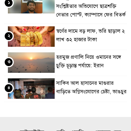
১
সংশ্লিষ্টতার অভিযোগে ছাত্রশক্তি
নেতার পোস্ট, ক্যাম্পাসে ফের বিতর্ক
স্বর্ণের দামে বড় লাফ, ভরি ছাড়াল ২
২
লাখ ৩২ হাজার টাকা
হরমুজ প্রণালি নিয়ে ওমানের সঙ্গে
৩
চুক্তি চূড়ান্ত পর্যায়ে: ইরান
সাকিব আল হাসানের মাগুরার
৪
বাড়িতে অগ্নিসংযোগের চেষ্টা, ভাঙচুর
ভারতে সংবাদমাধ্যমে শেখ
৫
হাসিনাকে কথা বলার সুযোগ দেয়ায়
বাংলাদেশের ক্ষোভ