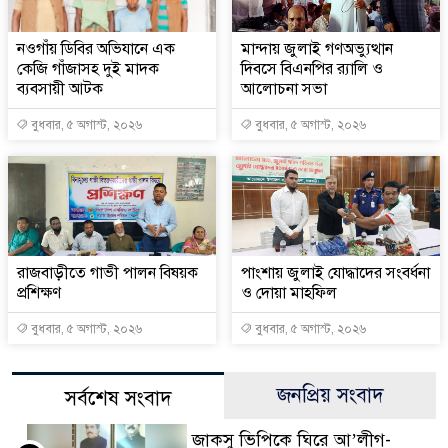
নওগাঁয় ডিবির অভিযানে এক
মান্দায় জুলাই গণঅভ্যুত্থান
কেজি গাঁজাসহ দুই মাদক
দিবসে বিএনপির র‍্যালি ও
ব্যবসায়ী আটক
আলোচনা সভা
বুধবার, ৫ অগাস্ট, ২০২৬
বুধবার, ৫ অগাস্ট, ২০২৬
রাজবাড়ীতে গাভী পালন বিষয়ক
পাংশায় জুলাই যোদ্ধাদের সংবর্ধনা
প্রশিক্ষণ
ও দোয়া মাহফিল
বুধবার, ৫ অগাস্ট, ২০২৬
বুধবার, ৫ অগাস্ট, ২০২৬
জনপ্রিয় সংবাদ
সর্বশেষ সংবাদ
জাকসু ভিপিকে ঘিরে আ’লীগ-