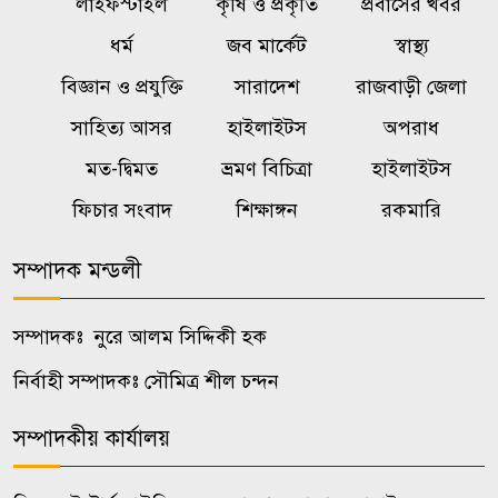
লাইফস্টাইল
কৃষি ও প্রকৃতি
প্রবাসের খবর
বেনাপোল আন্তর্জাতিক চেকপোস্ট
ধর্ম
জব মার্কেট
স্বাস্থ্য
৬
দুইটি স্বর্ণের বারসহ পাসপোর্টধারী
বিজ্ঞান ও প্রযুক্তি
সারাদেশ
রাজবাড়ী জেলা
যাত্রী আটক
সাহিত্য আসর
হাইলাইটস
অপরাধ
মত-দ্বিমত
ভ্রমণ বিচিত্রা
হাইলাইটস
গণঅভ্যুত্থান দিবসে পবিপ্রবিতে
৭
প্রদর্শনী বিতর্ক
ফিচার সংবাদ
শিক্ষাঙ্গন
রকমারি
সম্পাদক মন্ডলী
নওগাঁয় ডিবির অভিযানে এক কেজি
৮
গাঁজাসহ দুই মাদক ব্যবসায়ী আটক
সম্পাদকঃ নুরে আলম সিদ্দিকী হক
মান্দায় জুলাই গণঅভ্যুত্থান দিবসে
নির্বাহী সম্পাদকঃ সৌমিত্র শীল চন্দন
৯
বিএনপির র‍্যালি ও আলোচনা সভা
সম্পাদকীয় কার্যালয়
জাবিতে প্রকাশ্যে ঘুরছেন জুলাই
১০