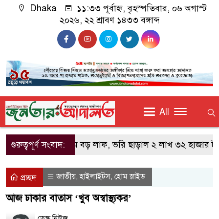
Dhaka
১১:৩৩ পূর্বাহ্ন, বৃহস্পতিবার, ০৬ অগাস্ট
২০২৬, ২২ শ্রাবণ ১৪৩৩ বঙ্গাব্দ
All
গুরুত্বপূর্ণ সংবাদ:
স্বর্ণের দামে বড় লাফ, ভরি ছাড়াল ২ লাখ ৩২ হাজার টাকা
জাতীয়
হাইলাইটস
হোম স্লাইড
,
,
প্রচ্ছদ
আজ ঢাকার বাতাস ‘খুব অস্বাস্থ্যকর’
ডেস্ক নিউজ