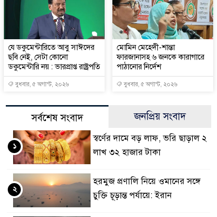
যে ডকুমেন্টারিতে আবু সাঈদের
মোমিন মেহেদী-শান্তা
ছবি নেই, সেটা কোনো
ফারজানাসহ ৬ জনকে কারাগারে
ডকুমেন্টারি নয় : ভারপ্রাপ্ত রাষ্ট্রপতি
পাঠানোর নির্দেশ
বুধবার, ৫ অগাস্ট, ২০২৬
বুধবার, ৫ অগাস্ট, ২০২৬
জনপ্রিয় সংবাদ
সর্বশেষ সংবাদ
স্বর্ণের দামে বড় লাফ, ভরি ছাড়াল ২
১
লাখ ৩২ হাজার টাকা
হরমুজ প্রণালি নিয়ে ওমানের সঙ্গে
২
চুক্তি চূড়ান্ত পর্যায়ে: ইরান