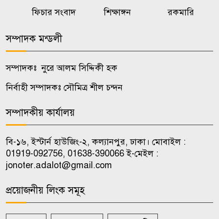
ছাত্রত্ব শেষে হলে থাকার সুযোগ
ফিচার সংবাদ
শিক্ষাঙ্গন
রকমারি
৭
প্রত্যাখ্যান জাকসুর, প্রজ্ঞাপন বাতিলে
আলটিমেটাম
সম্পাদক মন্ডলী
রাজবাড়ীতে সাপের কামড়ে যুবকের
সম্পাদকঃ নুরে আলম সিদ্দিকী হক
৮
মৃত্যু, ‌‘আইসিইউ নেই’ বলে দেওয়া
নির্বাহী সম্পাদকঃ সৌমিত্র শীল চন্দন
হয়নি অ্যান্টিভেনম
সম্পাদকীয় কার্যালয়
আমাকে ‘যৌন ডাক্তার’ বলে
৯
অপপ্রচার চালাচ্ছে একটি মহল:
বি-১৬, ইস্টার্ন হাউজিং-২, কল্যানপুর, ঢাকা। মোবাইল :
তাসনিম জারা
01919-092756, 01638-390066 ই-মেইল :
jonoter.adalot@gmail.com
দেশ গঠনে আলেম-ওলামাদের সঙ্গে
১০
নিয়ে কাজ করতে চাই: প্রধানমন্ত্রী
প্রয়োজনীয় লিংক সমূহ