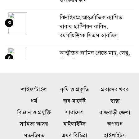
উপকরণ জব্দ
ঝিনাইদহে আন্তর্জাতিক র‌্যাপিড
৩
দাবায় চ্যাম্পিয়ন রাবিদ,
বয়সভিত্তিকে সিএম আবজিদ
আত্মীয়ের জামিন পেতে মাছ, লেবু,
৪
সিঁদুর দিয়ে শ্মশানে কালো জাদু,
আটক ১
শার্শায় এক হাজার পিস ইয়াবাসহ
লাইফস্টাইল
কৃষি ও প্রকৃতি
প্রবাসের খবর
৫
বেনাপোলের কাদের আটক
ধর্ম
জব মার্কেট
স্বাস্থ্য
বিজ্ঞান ও প্রযুক্তি
সারাদেশ
রাজবাড়ী জেলা
শিশু হত্যা মামলায় জামিনে বেরিয়ে
৬
সাহিত্য আসর
হাইলাইটস
অপরাধ
গৃহকর্ত্রীকে খুন, কে এই লাইলী?
মত-দ্বিমত
ভ্রমণ বিচিত্রা
হাইলাইটস