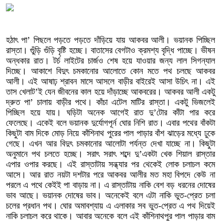
হঠাৎ পা’ পিছলে পড়তে পড়তে দাঁড়িয়ে যায় আকবর আলী। ভয়ানক পিচ্ছিল
রাস্তা। গুুঁড়ি গুঁড়ি বৃষ্টি হচ্ছে। বাতাসের বেগটাও ক্রমশ্য বৃদ্ধি পাচ্ছে। ভীষন
অন্ধকার রাত। টর্চ লাইটের চার্জও শেষ হয়ে যাওয়ার জন্য লাল সিগন্যাল
দিচ্ছে। আকাশে বিদুৎ চমকানোর আলোতে কোন মতে পথ চলছে আকবর
আলী। এই আষাঢ় শ্রাবন মাসে আসলে বাড়ীর বাইরেই আসা উচিৎ না। এই
তাস খেলাট’ই যেন জীবনের কাল হয়ে দাঁড়াচ্ছে আকবরের। আকবর আলী একটু
দ্রুত পা’ চালায় বাড়ীর পথে। কাঁচা এটেল মাটির রাস্তা। একটু ভিজলেই
পিচ্ছিল হয়ে যায়। ঘড়িটা অনেক আগেই রাত দু’টোর কাঁটা পার করে
ফেলেছে। একেই বলে ভয়ানক দুর্যোগপূর্ন ঘোর নিশি রাত। এবার পথের বাঁকটা
কিছুটা বাম দিকে মোড় নিয়ে কাঁশিনাথ পুরের পাল পাড়ার বাঁশ ঝাড়ের মধ্যে ঢুকে
গেছে। এখন আর বিদুৎ চমকানোর আলোটা পর্যন্ত দেখা যাচ্ছে না। কিছুটা
অনুমানে পথ চলতে হচ্ছে। সরাৎ সরাৎ শব্দে দু’একটা খেক শিয়াল রাস্তার
এপার ওপার করছে। এই রাস্তাটায় সন্ধ্যার পর থেকেই লোক চলাচল কমে
আসে। আর রাত নয়টা দশটার পরে আকবর আলীর মত মহা বিপদে কেউ না
পরলে এ পথে কেইই পা বাড়ায় না। এ রাস্তাটায় নাকি বেশ বড় ধরনের দোষের
ভাব আছে। ভয়ানক দোষের ভাব। অনেকেই বলে এটা নাকি ভুত-প্রেত চলা
চলের প্রধান পথ। ঘোর অমাবশ্যায় এ এলাকার সব ভুত-প্রেত এ পথ দিয়েই
নাকি চলাচল করে থাকে। আবার অনেকে বলে এই কাঁশিনাথপুর পাল পাড়ার বাম