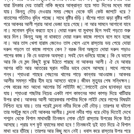
যারা চিৎকার দেয় তারাই নাকি জ্বরে আক্রান্ত হয়ে সাত দিনের মধ্যে মারা
যায়। কিন্তু দৌড় দেওয়ার সময় পেছন থেকে যদি কেউ জাপটে ধরে ?
বাতাসের গতিটাও বৃদ্ধি পাচ্ছে। সাথে বৃষ্টির গুঁড়ি। বাঁশের পাতা ঝড়া বৃষ্টির পানি
পরে আকবর আলী প্রায় আধা ভেজা হয়ে গেছে। না আর সামনে আগানো যাবে
না। মনোবল বৃদ্ধি করতে হবে। দোয়া দরুদ যা মুখস্থ ছিল সবই পড়তে শুরু
করে দিল। কিন্তু অজু না থাকাতে দোয়া দরুদ কাজে লাগবে বলে মনে হচ্ছে
না। আর তাস খেলা হারাম জেনেও তাস খেলে এসে রাস্তায় ভয় পেয়ে দোয়া
দরুদ পড়লে তা কাজে লাগবে কেন ? বরঞ্চ বিনা অজুতে দোয়া দরুদ পড়াও
পাপের কাজ। কি যে ভয়ানক অবস্থা। সবই যেন গুলিয়ে যাচ্ছে। কি যে ভালো
আর কি যে মন্দ কিছুই বুঝে উঠতে পারছে না আকবর আলী। ঐ যে আবার
আগর বাতি আর আতরের ঘ্রান গভীর ভাবে ভেসে আসছে। সাথে লাশের
গন্ধ। শ্যাওরা গাছের পেছনের খালের পাড়ে কান্নার আওয়াজ। আকবর
আলীর সমস্ত শরীর হীম হয়ে আসতে থাকে। জীবন মৃত্যুর শেষ সন্ধিক্ষন।
শেষ বারের মত আধো আলোর টর্চ লাইটটা জ¦ালাতেই চোখ ছানাবড়া হয়ে
যায়। শ্যাওরা গাছটার নিচেয় একটা লাশ কাফনের সাদা কাপড় দিয়ে খাটিয়ার
উপর রাখা। আকবর আলী আরেকবার লাশটার দিকে লাইট মেরে লাশের বিষয়টা
নিশ্চিত হয়ে যায়। তার পরেই চন্দনা নদীর দিকে ভৌঁ দৌড়। তারপর যা ঘটলো
তার সবটুকু মনে নেই আকবর আলীর। চন্দনা নদীর পাড় ধরে দৌড় দিতেই দেখে
শশ্মান থেকে বিশাল মাথাধারী তিনজন লোক হেঁটে রাস্তার উপরের দিকে উঠে
আসছে। প্রায় দশ ফুট ব্যাসের মাথা হবে ! তিনজনই দুই হাত দিয়ে ঐ বিশাল
মাথা ধরে হাঁটছে। তারপর আর কিছু মনে নেই। ধবাস করে রাস্তার উপর পরে