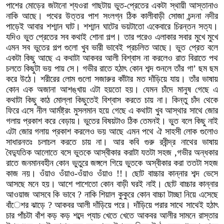
পাশের মোড়ের জটানো শ্যওরা গাছটায় ভুত-প্রেতের একটা স্থায়ী আস্তানাও
নাকি আছে। পথের উত্তর পাশ সংলগ্ন ঠিক কালীবাড়ী সোজা চন্দনা নদীর
পাড়েই আবার শশ্মান ঘাট। শশ্মান ঘাটের ভয়টাতো একেবারে চিরন্তন সত্য।
যদিও ভুত প্রেতের সব কথাই শোনা গল্প। তার পরেও এলাকার সবার মুখে মুখে
এমন সব ভুতের গল্প গুলো খুব ভারী ভাবেই প্রচলিত আছে। ভুত প্রেত বলে
একটা কিছু আছে এ কথাটা আকবর আলী বিশ্বাস না করলেও রাত বিরাতে পথ
চলতে কিছুটা ভয় পায় সে। গভীর রাতে হঠাৎ কোন শব্দ শুনলে তাঁর গা’ ছম ছম
করে উঠে। শরীরের লোম গুলো সজারুর কাঁটার মত দাঁড়িয়ে যায়। তাঁর ভাষায়
কোন এক অজানা আশঙ্খায় এটা হয়তো হয়। যেমন চাঁদে মানুষ গেছে এ
কথাটা কিছু কাঠ মোল্লা কিছুতেই বিশ্বাস করতে চায় না। কিন্তু চাঁদ থেকে
ফিরে এসে নীল আর্মষ্ট্রং মুসলমান হয়ে গেছে এ কথাটা খুব আস্থার সাথে জোর
গলায় প্রকাশ করে বেড়ায়। ভুতের বিষয়টাও ঠিক তেমনই। ভুত বলে কিছু নাই
এটা জোর গলায় প্রকাশ করলেও ভয় আছে এমন পথে ঐ সাহসী লোক গুলোও
সাধারনতঃ চলাচল করতে চায় না। আর কবি গুরু রবীন্দ্র নাথের ভাষায়
বৈদ্যুতিক আলোতে বসে ভুতকে আস্বীকার করাটা যতটা সহজ ,গভীর অন্ধকার
রাতে জনমানবহীন কোন ভুতুরে জঙ্গলে গিয়ে ভুতকে অস্বীকার করা ততটা সহজ
কাজ নয়। ওঁয়াও ওঁয়াও-ওঁয়াও ওঁয়াও !!। ছোট বাচ্চার কান্নার শব্দ ভেসে
আসছে মনে হয়। আশে পাশেতো কোন বাড়ী ঘরই নাই। ছোট বাচ্চার কান্নার
আওয়াজ আসবে কি ভাবে ? নাকি শিয়াল কুকুরে কোন বাচ্চা টাচ্ছা নিয়ে এসেছে
বাঁেশর ঝাড়ে ? আকবর আলী দাঁড়িয়ে পরে। দাঁড়িয়ে পরার সাথে সাথেই হঠাৎ
চার পাঁচটা বাঁশ কড় কড় শব্দে প্যাচ খেতে খেতে আকবর আলীর সামনে রাস্তার