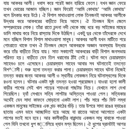
যায় আকবর আলী। ধবাস করে পরেই জ্ঞান হারিয়ে ফেলে। যখন জ্ঞান ফেরে
তখন ভোরের আজান হচ্ছিল। জ্ঞান ফিরেই ‘আমি কোথায়’ ‘আমি কোথায়’
বলে চিৎকার করে উঠে। ঐ বিশাল মাথাওয়ালা লোক তিনজনই আকবর আলীকে
উদ্ধার করে আকবরের বাড়ীতে নিয়ে আসে। ঐ তিনজন ছিল জেলে
সম্প্রদায়ের লোক। তাঁরা রাতে চন্দনা নদী থেকে মাছ ধরে বড় সাইজের মাছের
ডালি মাথায় করে নিয়ে রাস্তার দিকে উঠছিল। একটু দুর থেকে তাঁদেরকে দেখে
মনে হচ্ছিল বিশাল বিশাল মাথাওয়ালা মানুষ। আকবর আলী যখন মাটিতে পরে
গোংরাতে থাকে তখন ঐ তিনজন জেলে আকবরকে অজ্ঞান অবস্থায় উদ্ধার
করে তাঁর বাড়ীতে নিয়ে যায়। সাত সকালেই আকবরের বাড়ী বিশাল জনসভায়
পরিনত হয়। বাড়ীতে যেন তিল ধরানোর ঠাঁই নেই। ঘটনা শুনে চেয়ারম্যান
সাহেবও চলে এসেছেন। চেয়ারম্যান সাহেব আবার সব ঘটনাতেই তদন্তে
বিশ^াসী। শুরু হলো তদন্ত করার পালা। চেয়ারম্যান সাহেব ঘটনা নিজেই
তদন্ত করার জন্য আকবর আলী ও স্থানীয় লোকজন নিয়ে ঘটনাস্থলের দিকে
রওনা হলেন। ঘটনার একটা সুষ্ঠ তদন্ত হওয়া প্রয়োজন। যাওয়া হলো কালী
বাড়ীর পাশের সেই খাল পাড়ের শ্যাওরা গাছটার নিচে। যেখানে লাশ দেখা
গিয়েছিল। হ্যাঁ সেখানে সত্যি লাশটার অস্তিত্ব পাওয়া গেল। সত্যিকার
অর্থেই যেন সাদা কাফনে মোড়ানো একটা লাশ। পাঁচ সারে পাঁচ ফিট লম্বা
একজন মানুষের সাইজের এক খন্ড কাঠের গুঁড়ি। তার উপরে সাদা রঙের ব্যাঙের
ছাতায় এমন ভাবে আচ্ছাদিত হয়ে আছে যা রাতের আধো আলোতে একটা
লাশের মতই মনে হবে। আর কালীবাড়ীর বারান্দায় একজন সাধু বাবাকে পাওয়া
গেল যিনি তখনো ধুপ জ¦ালিয়ে ধ্যান মগ্ন ছিলেন। ঐ ধুপের ঘ্রানটাই আগর