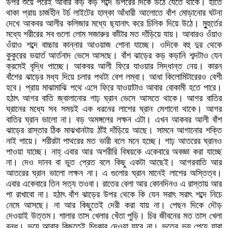
উপর শুয়ে পরেই আবার কড় কড় শব্দে উপরের দিকে উঠে যেতে থাকে। হাতে
থাকা প্রায় চার্জহীন টর্চ লাইটের হাল্কা আঁধারী আলোতে বাঁশ মোড়ানোর ঘটনা
দেখে আকবর আলীর কলিজার মধ্যে ছ্যানাৎ করে চিলিক দিয়ে উঠে। মুুহুর্তের
মধ্যে শরীরের সব গুলো লোম সজারুর কাঁটার মত দাঁড়িয়ে যায়। আবারও ওঁয়াও
ওঁয়াও শব্দে বাচ্চার কান্নার আওয়াজ শোনা যাচ্ছে। ওদিকে বহু দুর থেকে
কুকুরের ভয়ার্ত আর্তনাদ ভেসে আসছে। বাঁশ ঝাড়ের কড় কড়ানি শব্দটাও যেন
ক্রমেই বৃদ্ধি পাচ্ছে। আকবর আলী ফিরে যাওয়ার সিদ্ধান্ত নেয়। কারন
বাঁশের ঝাড়ের মধ্য দিয়ে চলার পথটা বেশ লম্বা। আধা কিলোমিটারেরও বেশী
হবে। প্রায় মাঝামাঝি পথে এসে ফিরে যাওয়াটাও আবার বোকামী হতে পারে।
হঠাৎ আগর বাতি জ্বালানোর গাঢ় ঘ্রান ভেসে আসতে থাকে। আগর বাতির
ঘ্রানের মধ্যে সব সময়ই এক ধরনের লাশের ঘ্রান মেশানো থাকে। আগর
বাতির ঘ্রান ভালো না। বড় অমঙ্গলের লক্ষন এটা। এখন আকবর আলী বাঁশ
ঝাড়ের রাস্তার ঠিক মাঝখানটায় ঠাঁই দাঁড়িয়ে আছে। সামনে আগানোর শক্তি
নাই পায়ে। শরীরটা পাথরের মত ভারী বলে মনে হচ্ছে। গাঢ় আতরের ঘ্রানও
পাওয়া যাচ্ছে। নাহ্ এবার আর অশরীরি বিষয়কে একেবারে অবজ্ঞা করা যাচ্ছে
না। দেও দানব বা ভুত প্রেত বলে কিছু একটা আছেই। আগরবাতি আর
আতরের ঘ্রান ভালো লক্ষন না। এ গুলোর ঘ্রান মানেই লাশের অস্তিত্ব।
এবার একেবারে তিন সত্য তওবা। রাতের বেলা আর কোনদিনও এ রাস্তায় আর
পা রাখাবো না। হঠাৎ বাঁশ ঝাড়ের উপর থেকে কি যেন সরাৎ সরাৎ শব্দে নিচে
নেমে আসছে। না আর কিছুতেই দেরী করা যায় না। পেছন দিকে দৌড়
দেওয়াই উত্তম। শালার তাস খেলার খেঁতা পুড়ি। চির জীবনের মত তাস খেলা
বন্ধ। ভয়ে আবার কিছুতেই চিৎকার দেওয়া যাবে না। ভুতের ভয় পেয়ে যারা