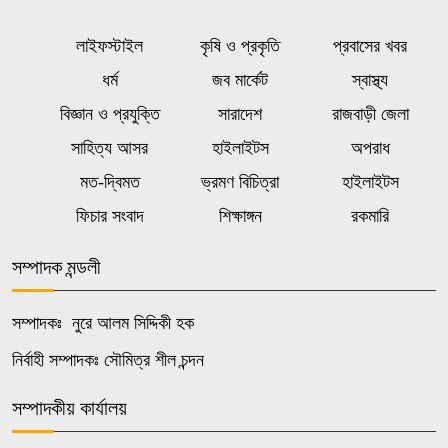
কোনো প্ররোচনায় বাংলাদেশের মানুষ আর
লাইফস্টাইল
কৃষি ও প্রকৃতি
প্রবাসের খবর
৬
বিভ্রান্ত হবে না : প্রধানমন্ত্রী
ধর্ম
জব মার্কেট
স্বাস্থ্য
বিজ্ঞান ও প্রযুক্তি
সারাদেশ
রাজবাড়ী জেলা
কাল এসএসসি পরীক্ষার ফলাফল প্রকাশ,
৭
উদ্বোধন করবেন শিক্ষামন্ত্রী
সাহিত্য আসর
হাইলাইটস
অপরাধ
মত-দ্বিমত
ভ্রমণ বিচিত্রা
হাইলাইটস
বাঁশখালীতে প্রধানমন্ত্রী, সমুদ্রপাড়ে জনতার
ফিচার সংবাদ
শিক্ষাঙ্গন
রকমারি
৮
ঢল
সম্পাদক মন্ডলী
মাতারবাড়ি কয়লা বিদ্যুৎকেন্দ্র পরিদর্শন
৯
করলেন প্রধানমন্ত্রী
সম্পাদকঃ নুরে আলম সিদ্দিকী হক
নির্বাহী সম্পাদকঃ সৌমিত্র শীল চন্দন
বন্যায় স্থগিত আলিম পরীক্ষার নতুন
সম্পাদকীয় কার্যালয়
১০
সময়সূচি প্রকাশ