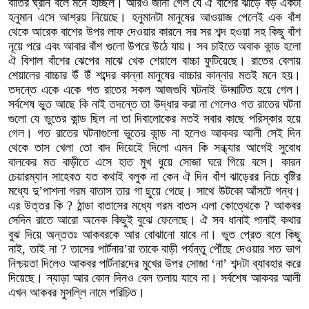
বাতির ঘ্রান বলে মনে হচ্ছিল। আরও জানা গেল যে ঐ বাঁশের ঝাড়ে বড় একটা
হনুমান এসে আশ্রয় নিয়েছে। হনুমানটা মানুষের আওয়াজ পেলেই এক বাঁশ
থেকে আরেক বাশের উপর লাফ দেওয়ার কারনে সর সর শব্দ হওয়া সহ কিছু বাঁশ
নূয়ে পরে এবং আবার বাঁশ গুলো উপরে উঠে যায়। সব চাইতে অবাক কান্ড হলো
ঐ বিশাল বাঁশের ঝেপের মাঝে খেক শেয়ালে বাচ্চা ফুটিয়েছে। রাতের বেলায়
শেয়ালের বাচ্চার উঁ উঁ শব্দের কান্না মানুষের বাচ্চার কান্নার মতই মনে হয়।
তদন্তে একে একে গত রাতের সকল আজগুবি ঘটনাই উদ্ঘাটিত হয়ে গেল।
সর্বশেষ ভুত আছে কি নাই তদন্তে তা উদ্ধার করা না গেলেও গত রাতের ঘটনা
গুলো যে ভুতের কান্ড ছিল না তা দিবালোকের মতই সবার কাছে পরিস্কার হয়ে
গেল। গত রাতের ঘটনাগুলো ভুতের কান্ড না হলেও আকবর আলী সেই দিন
থেকে তাস খেলা তো বাদ দিয়েইে দিলো এমন কি সন্ধ্যার আগেই সুবোধ
বালকের মত বাড়ীতে এসে হাত মুখ ধুয়ে সোজা ঘরে গিয়ে বসে। কারন
চেয়ারম্যান সাহেবত যত কথাই বলুক না কেন ঐ দিন বাঁশ ঝাড়েরর নিচে বৃষ্টির
মধ্যে দু’পাশলা গরম বাতাস তার গা ছুয়ে গেছে। সাথে উটকো আঁসটে গন্ধ।
এর উত্তর কি ? ঠান্ডা বাতাসের মধ্যে গরম বাতস এলা কোত্থেকে ? আকবর
সেদিন রাতে আরো অনেক কিছুই বুঝে ফেলেছে। ঐ সব ধানাই পানাই কথার
বুঝ দিয়ে অন্ততঃ আকবরকে আর বোঝানো যাবে না। ভুত প্রেত বলে কিছু
নাই, তাই না ? তাসের পার্টনার’রা তাকে বাড়ী পর্যন্তু পৌঁছে দেওয়ার শত ভাগ
নিশ্চয়তা দিলেও আকবর পার্টনারদের মুখের উপর সোজা ‘না’ শব্দটা ব্যাবহার করে
দিয়েছে। ন্যাড়া আর কোন দিনও বেল তলায় যাবে না। সর্বশেষ আকবর আলী
এখন আকবর মুসল্লি নামে পরিচিত।