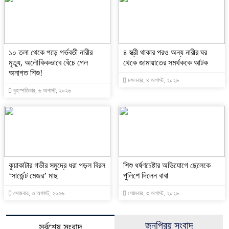
১০ তলা থেকে পড়ে গর্ভবতী নারীর
৪ স্ত্রী থাকার পরও অন্য নারীর ঘর
মৃত্যু, অলৌকিকভাবে বেঁচে গেল
থেকে জামায়াতের সমর্থককে আটক
অনাগত শিশু!
মঙ্গলবার, ৪ অগাস্ট, ২০২৬
বৃহস্পতিবার, ৬ অগাস্ট, ২০২৬
কুয়াকাটার গভীর সমুদ্রে ধরা পড়ল বিরল
শিশু ধর্ষণচেষ্টার অভিযোগে ছেলেকে
‘সার্জেন্ট মেজর’ মাছ
পুলিশে দিলেন বাবা
সোমবার, ৩ অগাস্ট, ২০২৬
সোমবার, ৩ অগাস্ট, ২০২৬
জনপ্রিয় সংবাদ
সর্বশেষ সংবাদ