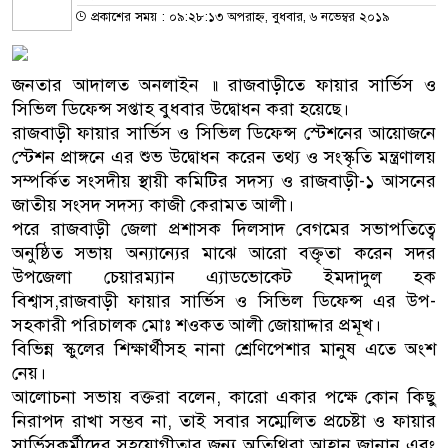
প্রকাশের সময় : ০৯:২৮:১৩ অপরাহ্ন, বুধবার, ৬ নভেম্বর ২০১৯
জনতার আদালত অনলাইন ॥ রাজবাড়ীতে ফায়ার সার্ভিস ও
সিভিল ডিফেন্স সপ্তাহ বুধবার উদ্বোধন করা হয়েছে।
রাজবাড়ী ফায়ার সার্ভিস ও সিভিল ডিফেন্স স্টেশনের আয়োজনে
স্টেশন প্রাঙ্গনে এর শুভ উদ্বোধন করেন তথ্য ও সংস্কৃতি মন্ত্রণালয়
সম্পর্কিত সংসদীয় স্থায়ী কমিটির সদস্য ও রাজবাড়ী-১ আসনের
জাতীয় সংসদ সদস্য কাজী কেরামত আলী।
পরে রাজবাড়ী জেলা প্রশাসক দিলসাদ বেগমের সভাপতিত্বে
অনুষ্ঠিত সভায় অন্যান্যের মাঝে আরো বক্তৃতা করেন সদর
উপজেলা চেয়ারম্যান এ্যাডভোকেট ইমদাদুল হক
বিশ্বাস,রাজবাড়ী ফায়ার সার্ভিস ও সিভিল ডিফেন্স এর উপ-
সহকারী পরিচালক মোঃ শওকত আলী জোয়াদ্দার প্রমূখ।
বিভিন্ন স্কুলের শিক্ষার্থীসহ নানা শ্রেণিপেশার মানুষ এতে অংশ
নেয়।
আলোচনা সভায় বক্তরা বলেন, কারো একার পক্ষে কোন কিছু
নিরাপদ রাখা সম্ভব না, তাই সবার সম্মেলিত প্রচেষ্টা ও ফায়ার
সার্ভিসকর্মীদের সহযোগীতার জন্য অতিথিরা আহ্বান জানান এবং