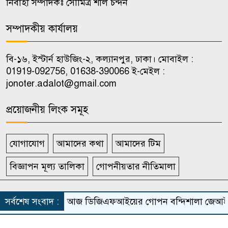
নির্বাহী সম্পাদকঃ সৌমিত্র শীল চন্দন
৯
দিনমজুর পেলেন মাত্র ৫০ হাজার
টাকা
সম্পাদকীয় কার্যালয়
‘এরকম এতিম দশায় ওপেন হইলো
বি-১৬, ইস্টার্ন হাউজিং-২, কল্যানপুর, ঢাকা। মোবাইল :
১০
কেন’, জুলাই জাদুঘর নিয়ে প্রশ্ন
01919-092756, 01638-390066 ই-মেইল :
jonoter.adalot@gmail.com
ফারুকীর
প্রয়োজনীয় লিংক সমূহ
যোগাযোগ
আমাদের কথা
আমাদের টিম
বিজ্ঞাপন মূল্য তালিকা
গোপনীয়তার নীতিমালা
সর্বস্বত্ব সংরক্ষিত দৈনিক জনতার আদালত
সর্বশেষ সংবাদ :
আজ ডিজিএফআইয়ের গোপন বন্দিশালা জেআইসি পরিদর
Theme Developed BY
ThemesBazar.Com