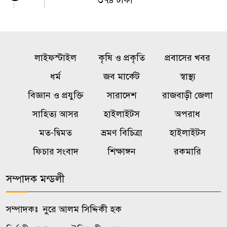
৩৭৪ টাকা
ট্রাম্পের ৪০ কোটি ডলারের ‘বলরুম
৫
প্রকল্প’ আটকে দিল আদালত
লাইফস্টাইল
কৃষি ও প্রকৃতি
প্রবাসের খবর
শেখ হাসিনা দেশে ফিরলে আইনের
ধর্ম
জব মার্কেট
স্বাস্থ্য
৬
মুখোমুখি হতে হবে: রাশেদ খান
বিজ্ঞান ও প্রযুক্তি
সারাদেশ
রাজবাড়ী জেলা
সাহিত্য আসর
হাইলাইটস
অপরাধ
ছাত্রদলের হামলায় চোয়াল ভেঙেছে
৭
মত-দ্বিমত
ভ্রমণ বিচিত্রা
হাইলাইটস
জবি শিক্ষার্থীর, অস্ত্রোপচারের পরও
কথা বলতে পারছেন না
ফিচার সংবাদ
শিক্ষাঙ্গন
রকমারি
সম্পাদক মন্ডলী
গ্রিস উপকূলে দুই শতাধিক অভিবাসী
৮
উদ্ধার, অধিকাংশই বাংলাদেশি
সম্পাদকঃ নুরে আলম সিদ্দিকী হক
১০ লাখে কিডনি বিক্রির পর