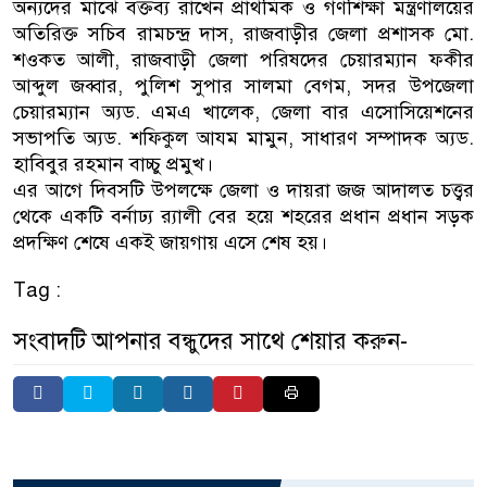
অন্যদের মাঝে বক্তব্য রাখেন প্রাথমিক ও গণশিক্ষা মন্ত্রণালয়ের
অতিরিক্ত সচিব রামচন্দ্র দাস, রাজবাড়ীর জেলা প্রশাসক মো.
শওকত আলী, রাজবাড়ী জেলা পরিষদের চেয়ারম্যান ফকীর
আব্দুল জব্বার, পুলিশ সুপার সালমা বেগম, সদর উপজেলা
চেয়ারম্যান অ্যড. এমএ খালেক, জেলা বার এসোসিয়েশনের
সভাপতি অ্যড. শফিকুল আযম মামুন, সাধারণ সম্পাদক অ্যড.
হাবিবুর রহমান বাচ্চু প্রমুখ।
এর আগে দিবসটি উপলক্ষে জেলা ও দায়রা জজ আদালত চত্ত্বর
থেকে একটি বর্নাঢ্য র‌্যালী বের হয়ে শহরের প্রধান প্রধান সড়ক
প্রদক্ষিণ শেষে একই জায়গায় এসে শেষ হয়।
Tag :
সংবাদটি আপনার বন্ধুদের সাথে শেয়ার করুন-