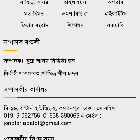
সাহিত্য আসর
হাইলাইটস
অপরাধ
৭
মানুষ আর বিভ্রান্ত হবে না :
মত-দ্বিমত
ভ্রমণ বিচিত্রা
হাইলাইটস
প্রধানমন্ত্রী
ফিচার সংবাদ
শিক্ষাঙ্গন
রকমারি
কাল এসএসসি পরীক্ষার ফলাফল
৮
সম্পাদক মন্ডলী
প্রকাশ, উদ্বোধন করবেন শিক্ষামন্ত্রী
সম্পাদকঃ নুরে আলম সিদ্দিকী হক
বাঁশখালীতে প্রধানমন্ত্রী, সমুদ্রপাড়ে
৯
জনতার ঢল
নির্বাহী সম্পাদকঃ সৌমিত্র শীল চন্দন
সম্পাদকীয় কার্যালয়
মাতারবাড়ি কয়লা বিদ্যুৎকেন্দ্র
১০
পরিদর্শন করলেন প্রধানমন্ত্রী
বি-১৬, ইস্টার্ন হাউজিং-২, কল্যানপুর, ঢাকা। মোবাইল :
01919-092756, 01638-390066 ই-মেইল :
jonoter.adalot@gmail.com
প্রয়োজনীয় লিংক সমূহ