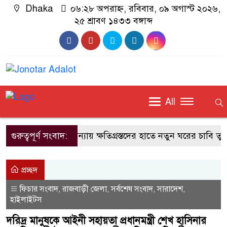
Dhaka
০৬:২৮ অপরাহ্ন, রবিবার, ০৯ অগাস্ট ২০২৬,
২৫ শ্রাবণ ১৪৩৩ বঙ্গাব্দ
All
গুরুত্বপূর্ণ সংবাদ:
বাঁশখালীতে বন্যায় ক্ষতিগ্রস্তদের হাতে নতুন ঘরের চাবি তুলে দি
প্রচ্ছদ
ফিচার সংবাদ
রাজবাড়ী জেলা
সর্বশেষ সংবাদ
সারাদেশ
,
,
,
,
হাইলাইটস
দরিদ্র মানুষকে আইনী সহায়তা প্রধানমন্ত্রী শেখ হাসিনার