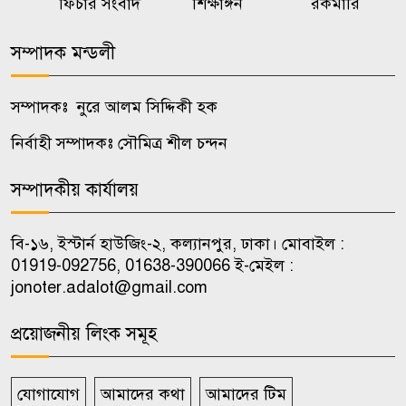
ফিচার সংবাদ
শিক্ষাঙ্গন
রকমারি
৭
অপপ্রচারের বিরুদ্ধে সতর্ক করল
পুলিশ
সম্পাদক মন্ডলী
ওয়েব সিরিজ দেখে স্ত্রীকে হত্যা,
সম্পাদকঃ নুরে আলম সিদ্দিকী হক
৮
টাকাপয়সা নিয়ে চম্পট প্রযুক্তিবিদের
নির্বাহী সম্পাদকঃ সৌমিত্র শীল চন্দন
নওগাঁয় মাছের সাথে শত্রুতা, ৮ লাখ
সম্পাদকীয় কার্যালয়
৯
টাকার ক্ষতি
বি-১৬, ইস্টার্ন হাউজিং-২, কল্যানপুর, ঢাকা। মোবাইল :
শৃঙ্খলাভঙ্গের অভিযোগে জাবি
01919-092756, 01638-390066 ই-মেইল :
১০
ছাত্রদলের যুগ্ম আহ্বায়ককে শোকজ
jonoter.adalot@gmail.com
প্রয়োজনীয় লিংক সমূহ
যোগাযোগ
আমাদের কথা
আমাদের টিম