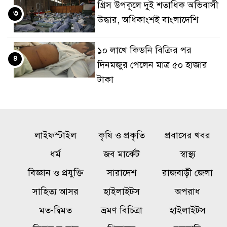
গ্রিস উপকূলে দুই শতাধিক অভিবাসী
৩
উদ্ধার, অধিকাংশই বাংলাদেশি
১০ লাখে কিডনি বিক্রির পর
৪
দিনমজুর পেলেন মাত্র ৫০ হাজার
টাকা
‘এরকম এতিম দশায় ওপেন হইলো
৫
কেন’, জুলাই জাদুঘর নিয়ে প্রশ্ন
লাইফস্টাইল
কৃষি ও প্রকৃতি
প্রবাসের খবর
ফারুকীর
ধর্ম
জব মার্কেট
স্বাস্থ্য
সাকিবকে দেশে ফেরানো নিয়ে
বিজ্ঞান ও প্রযুক্তি
সারাদেশ
রাজবাড়ী জেলা
৬
আগের অবস্থান থেকে সরে গেলেন
সাহিত্য আসর
হাইলাইটস
অপরাধ
ক্রীড়া প্রতিমন্ত্রী
মত-দ্বিমত
ভ্রমণ বিচিত্রা
হাইলাইটস
রাষ্ট্রের গুরুত্বপূর্ণ ব্যক্তিদের নিয়ে