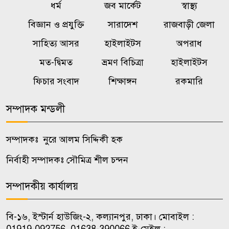
একটি চক্র জ্বালানি খাতকে
ধর্ম
জব মার্কেট
স্বাস্থ্য
৬
অস্থিতিশীল করার জন্য সক্রিয়:
বিজ্ঞান ও প্রযুক্তি
সারাদেশ
রাজবাড়ী জেলা
প্রধানমন্ত্রী
সাহিত্য আসর
হাইলাইটস
অপরাধ
মত-দ্বিমত
ভ্রমণ বিচিত্রা
হাইলাইটস
বালিয়াকান্দীতে শিক্ষা প্রতিষ্ঠানে
৭
ক্রীড়া সামগ্রী, বাদ্যযন্ত্র ও হাইজিন
ফিচার সংবাদ
শিক্ষাঙ্গন
রকমারি
সামগ্রী বিতরণ
সম্পাদক মন্ডলী
কালুখালীতে দপ্তর প্রধানদের সঙ্গে
৮
এমপির মতবিনিময় সভা
সম্পাদকঃ নুরে আলম সিদ্দিকী হক
নির্বাহী সম্পাদকঃ সৌমিত্র শীল চন্দন
কালুখালীতে শিক্ষাপ্রতিষ্ঠানে ক্রীড়া ও
৯
হাইজিন সামগ্রী বিতরণ
সম্পাদকীয় কার্যালয়
চাকরি পেলেন জুলাই শহিদ ও আহত
বি-১৬, ইস্টার্ন হাউজিং-২, কল্যানপুর, ঢাকা। মোবাইল :
১০
পরিবারের ১০ সদস্য