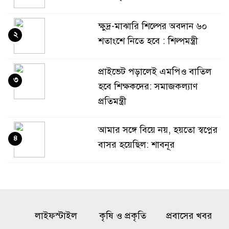
ক্ষুদ্র-মাঝারি শিল্পের অবদান ৬০
২
শতাংশে নিতে হবে : শিল্পমন্ত্রী
প্রাইভেট পড়ালেই এমপিও বাতিল
৩
হবে শিক্ষকদের: সমাজকল্যাণ
প্রতিমন্ত্রী
আমার সঙ্গে বিয়ে নয়, হয়তো স্বপ্নের
৪
বাসর হয়েছিল: শাবনূর
গোয়ালন্দে পাওনা টাকা নিয়ে
৫
বিরোধ, ছুরিকাঘাতে যুবলীগ নেতা
নিহত
লাইফস্টাইল
কৃষি ও প্রকৃতি
প্রবাসের খবর