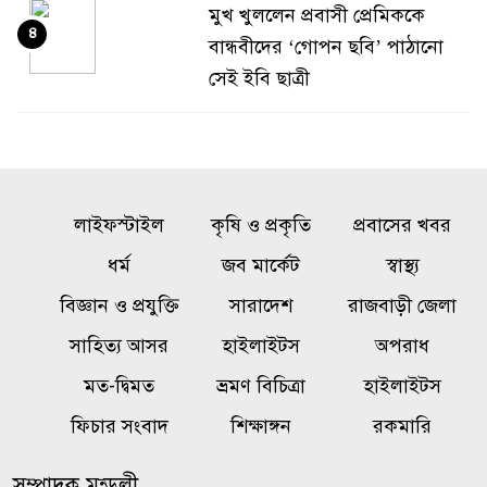
মুখ খুললেন প্রবাসী প্রেমিককে
৪
বান্ধবীদের ‘গোপন ছবি’ পাঠানো
সেই ইবি ছাত্রী
জুলাই কনসার্টে শিল্পী হাসানকে
৫
বোতল নিক্ষেপ, সমালোচনার ঝড়
লাইফস্টাইল
কৃষি ও প্রকৃতি
প্রবাসের খবর
নওগাঁ সদর সার্কেল ও ট্রাফিক অফিস
৬
ধর্ম
জব মার্কেট
স্বাস্থ্য
পরিদর্শন করলেন অ্যাডিশনাল
ডিআইজি
বিজ্ঞান ও প্রযুক্তি
সারাদেশ
রাজবাড়ী জেলা
সাহিত্য আসর
হাইলাইটস
অপরাধ
সৌদিতে হুথিদের হামলা, বিদেশিসহ
৭
মত-দ্বিমত
ভ্রমণ বিচিত্রা
হাইলাইটস
আহত ১১
ফিচার সংবাদ
শিক্ষাঙ্গন
রকমারি
সোনার দাম ভরিতে কমল ৩ হাজার
৮
সম্পাদক মন্ডলী