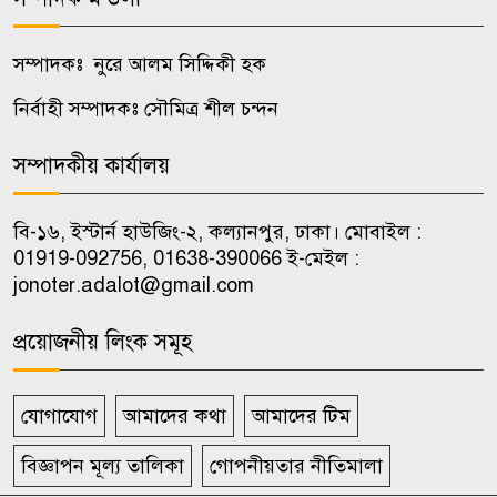
২৬৬ টাকা
সম্পাদকঃ নুরে আলম সিদ্দিকী হক
রাজবাড়ীতে নাট্যকর্মীদের প্রশিক্ষণ
৯
কর্মশালা ও অভিনেতা প্রস্তুতি
নির্বাহী সম্পাদকঃ সৌমিত্র শীল চন্দন
কর্মসূচির উদ্বোধন
সম্পাদকীয় কার্যালয়
সিলেটে দুই বাসের মুখোমুখি সংঘর্ষ,
১০
নিহত বেড়ে ৯
বি-১৬, ইস্টার্ন হাউজিং-২, কল্যানপুর, ঢাকা। মোবাইল :
01919-092756, 01638-390066 ই-মেইল :
jonoter.adalot@gmail.com
প্রয়োজনীয় লিংক সমূহ
যোগাযোগ
আমাদের কথা
আমাদের টিম
বিজ্ঞাপন মূল্য তালিকা
গোপনীয়তার নীতিমালা