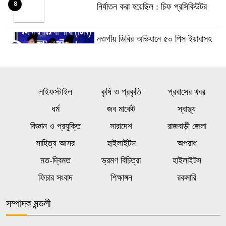
৪
নির্যাতন করা হয়েছিল : চিফ প্রসিকিউটর
নওগাঁয় ডিবির অভিযানে ৫০ পিস ইয়াবাসহ
৫
যুবক গ্রেপ্তার
তনু হত্যা মামলায় ফের গ্রেপ্তার সাবেক
লাইফস্টাইল
কৃষি ও প্রকৃতি
প্রবাসের খবর
৬
সেনাসদস্য হাফিজুর রহমান
ধর্ম
জব মার্কেট
স্বাস্থ্য
বিজ্ঞান ও প্রযুক্তি
সারাদেশ
রাজবাড়ী জেলা
মজুতদারির সর্বোচ্চ শাস্তি মৃত্যুদণ্ড,
৭
ভেবেচিন্তে করবেন: আইনমন্ত্রী
সাহিত্য আসর
হাইলাইটস
অপরাধ
মত-দ্বিমত
ভ্রমণ বিচিত্রা
হাইলাইটস
জ্বালানি খাত অস্থিতিশীল করতে একটি
ফিচার সংবাদ
শিক্ষাঙ্গন
রকমারি
৮
চক্র সক্রিয় : প্রধানমন্ত্রী
সম্পাদক মন্ডলী
স্ত্রী মশা দমনে যুক্তরাষ্ট্রে ছাড়া হবে ৬ লাখ