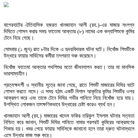
বাগেরহাটের ঐতিহাসিক হজরত খানজাহান আলী (রহ.)-এর মাজার সংলগ্ন
দিঘিতে গোসল করার সময় ফাতেমা আক্তার (৮) নামের এক কন্যাশিশুকে কুমির
টেনে নিয়ে গেছে।
সোমবার (১ জুন) রাত ৮টার দিকে এ হৃদয়বিদারক ঘটনা ঘটে। নিখোঁজ শিশুটিকে
উদ্ধারে ফায়ার সার্ভিসের কর্মীরা তৎপরতা শুরু করেছেন।
নিখোঁজ ফাতেমা আক্তার পথশিশুর মতো জীবনযাপন করত। তার মা মানসিক
ভারসাম্যহীন।
প্রত্যক্ষদর্শী ও স্থানীয় সূত্রে জানা গেছে, রাতে শিশুটি মাজারের দিঘির ঘাটে
গোসল করতে নামে। এ সময় হঠাৎ একটি বিশাল আকৃতির কুমির শিশুটির ওপর
আক্রমণ করে এবং তাকে টেনে দিঘির গভীর পানিতে নিয়ে নিখোঁজ হয়ে যায়।
উপস্থিত লোকজন তাৎক্ষণিকভাবে উদ্ধারের চেষ্টা করেও ব্যর্থ হন।
খানজাহান আলী (রহ.) মাজারের খাদেম ফকির তরিকুল ইসলাম ঘটনার সত্যতা
নিশ্চিত করে জানান, শিশুটি দিঘির পানিতে নামার পরপরই কুমিরের আক্রমণের
শিকার হয়। খবর পেয়ে ফায়ার সার্ভিসকে জানানো হলে তারা দ্রুত ঘটনাস্থলে
এসে উদ্ধার কাজ শুরু করে।