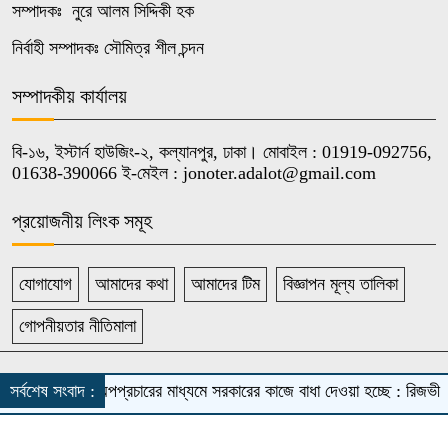
৯
পুরুষ মশা
সম্পাদকঃ নুরে আলম সিদ্দিকী হক
নির্বাহী সম্পাদকঃ সৌমিত্র শীল চন্দন
ড্যাবের প্রতিষ্ঠাবার্ষিকীতে চিকিৎসক সমাবেশ
সম্পাদকীয় কার্যালয়
১০
উদ্বোধন করলেন প্রধানমন্ত্রী
বি-১৬, ইস্টার্ন হাউজিং-২, কল্যানপুর, ঢাকা। মোবাইল : 01919-092756,
01638-390066 ই-মেইল : jonoter.adalot@gmail.com
প্রয়োজনীয় লিংক সমূহ
যোগাযোগ
আমাদের কথা
আমাদের টিম
বিজ্ঞাপন মূল্য তালিকা
গোপনীয়তার নীতিমালা
সর্বস্বত্ব সংরক্ষিত দৈনিক জনতার আদালত
সর্বশেষ সংবাদ :
অপপ্রচারের মাধ্যমে সরকারের কাজে বাধা দেওয়া হচ্ছে : রিজভী
Theme Developed BY
ThemesBazar.Com