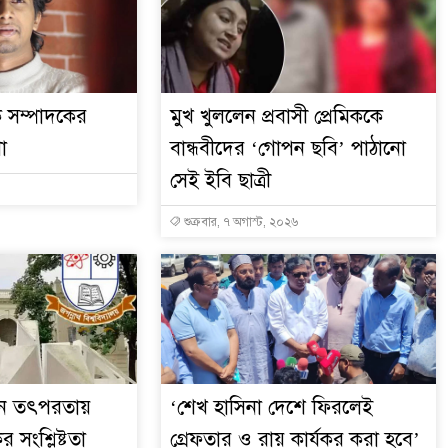
ক সম্পাদকের
মুখ খুললেন প্রবাসী প্রেমিককে
া
বান্ধবীদের ‘গোপন ছবি’ পাঠানো
সেই ইবি ছাত্রী
শুক্রবার, ৭ অগাস্ট, ২০২৬
োপন তৎপরতায়
‘শেখ হাসিনা দেশে ফিরলেই
 সংশ্লিষ্টতা
গ্রেফতার ও রায় কার্যকর করা হবে’