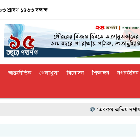
৩ শ্রাবণ ১৪৩৩ বঙ্গাব্দ
র
আন্তর্জাতিক
খেলাধুলা
বিনোদন
শিক্ষাঙ্গন
নগরজীবন
‘এরকম এতিম দশায় ওপেন হইলো