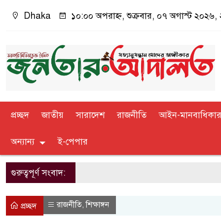
Dhaka
১০:০০ অপরাহ্ন, শুক্রবার, ০৭ অগাস্ট ২০২৬, ২
প্রচ্ছদ
জাতীয়
সারাদেশ
রাজনীতি
আইন-মানবাধিকা
অন্যান্য
ই-পেপার
গুরুত্বপূর্ণ সংবাদ:
রাজনীতি
শিক্ষাঙ্গন
,
প্রচ্ছদ