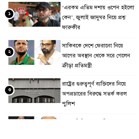
‘এরকম এতিম দশায় ওপেন হইলো
১
কেন’, জুলাই জাদুঘর নিয়ে প্রশ্ন
ফারুকীর
সাকিবকে দেশে ফেরানো নিয়ে
২
আগের অবস্থান থেকে সরে গেলেন
ক্রীড়া প্রতিমন্ত্রী
রাষ্ট্রের গুরুত্বপূর্ণ ব্যক্তিদের নিয়ে
৩
অপপ্রচারের বিরুদ্ধে সতর্ক করল
পুলিশ
ওয়েব সিরিজ দেখে স্ত্রীকে হত্যা,
৪
টাকাপয়সা নিয়ে চম্পট