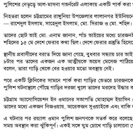
পুলিশের নেতৃত্বে আল-মাসনা গভর্নরেট এলাকায় একটি পার্ক কর
নিহতরা হলেন চট্টগ্রামের রাঙ্গুনিয়া উপজেলার লালানগর ইউনিয়নের
— রাশেদুল ইসলাম, সাহেদুল ইসলাম, মো. সিরাজ ও মো. শহিদ।
তাদের ছোট ভাই মো. এনাম জানান, পাঁচ ভাইয়ের মধ্যে চারজনই
শহিদের ১৫ মে দেশে ফেরার কথা ছিল। দেশে ফেরার প্রস্তুতি হি
স্থানীয় প্রবাসীদের বরাত দিয়ে জানা গেছে, বুধবার সন্ধ্যায় চার
৮টার পর তাদের একজন এক আত্মীয়কে ভয়েস মেসেজ পাঠিয়ে অস
বলেন, তারা গাড়ি থেকে বের হওয়ার মতো অবস্থায় নেই।
পরে একটি ক্লিনিকের সামনে পার্ক করা গাড়ির ভেতরে চারজনকে
পুলিশ ঘটনাস্থলে পৌঁছে গাড়ির দরজা খুলে তাদের মরদেহ উদ্ধার 
চট্টগ্রাম অ্যাসোসিয়েশন ইন ওমানের সভাপতি মোহাম্মদ ইয়াসি
তাদের মধ্যে একজন নিজওয়ায়, আরেকজন সুওয়াইকে এবং বাকি 
এ ঘটনার পর রয়্যাল ওমান পুলিশ জনগণকে সতর্ক করে বলেছে, আব
সময় অবস্থান করা ঝুঁকিপূর্ণ। একই সঙ্গে ঘুম চোখে গাড়ি চালান