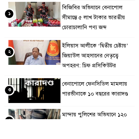
বিজিবির অভিযানে বেনাপোল
১
সীমান্তে ৫ লাখ টাকার ভারতীয়
চোরাচালানি পণ্য জব্দ
ইলিয়াস আলীকে ‘দ্বিতীয় চেষ্টায়’
২
জিয়াউল আহসানের নেতৃত্বে
অপহরণ: চিফ প্রসিকিউটর
বেনাপোলে ফেনসিডিল মামলায়
৩
পারভীনাকে ১০ বছরের কারাদণ্ড
মান্দায় পুলিশের অভিযানে ১২০
৪
লিটার চোলাই মদ উদ্ধার, দুই
মাদক কারবারি পলাতক