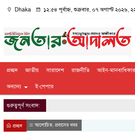
Dhaka
১২:৫৪ পূর্বাহ্ন, শুক্রবার, ০৭ অগাস্ট ২০২৬, ২২
প্রচ্ছদ
জাতীয়
সারাদেশ
রাজনীতি
আইন-মানবাধিকা
অন্যান্য
ই-পেপার
গুরুত্বপূর্ণ সংবাদ:
আলোচিত
প্রবাসের খবর
,
প্রচ্ছদ