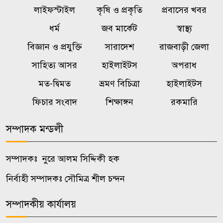
লাইফস্টাইল
কৃষি ও প্রকৃতি
প্রবাসের খবর
একটি চক্র জ্বালানি খাতকে
ধর্ম
জব মার্কেট
স্বাস্থ্য
৬
অস্থিতিশীল করার জন্য সক্রিয়:
বিজ্ঞান ও প্রযুক্তি
সারাদেশ
রাজবাড়ী জেলা
প্রধানমন্ত্রী
সাহিত্য আসর
হাইলাইটস
অপরাধ
মত-দ্বিমত
ভ্রমণ বিচিত্রা
হাইলাইটস
বালিয়াকান্দীতে শিক্ষা প্রতিষ্ঠানে
৭
ক্রীড়া সামগ্রী, বাদ্যযন্ত্র ও হাইজিন
ফিচার সংবাদ
শিক্ষাঙ্গন
রকমারি
সামগ্রী বিতরণ
সম্পাদক মন্ডলী
কালুখালীতে দপ্তর প্রধানদের সঙ্গে
৮
এমপির মতবিনিময় সভা
সম্পাদকঃ নুরে আলম সিদ্দিকী হক
নির্বাহী সম্পাদকঃ সৌমিত্র শীল চন্দন
কালুখালীতে শিক্ষাপ্রতিষ্ঠানে ক্রীড়া ও
৯
হাইজিন সামগ্রী বিতরণ
সম্পাদকীয় কার্যালয়