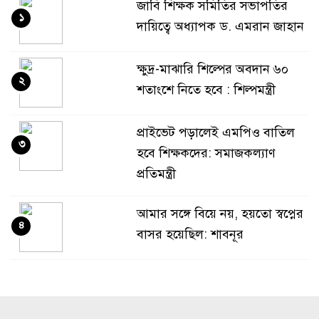
জাবি শিক্ষক সমিতির সভাপতির
১
দায়িত্বে অধ্যাপক ড. এমরান জাহান
ক্ষুদ্র-মাঝারি শিল্পের অবদান ৬০
২
শতাংশে নিতে হবে : শিল্পমন্ত্রী
প্রাইভেট পড়ালেই এমপিও বাতিল
৩
হবে শিক্ষকদের: সমাজকল্যাণ
প্রতিমন্ত্রী
আমার সঙ্গে বিয়ে নয়, হয়তো স্বপ্নের
৪
বাসর হয়েছিল: শাবনূর
গোয়ালন্দে পাওনা টাকা নিয়ে
৫
বিরোধ, ছুরিকাঘাতে যুবলীগ নেতা
নিহত