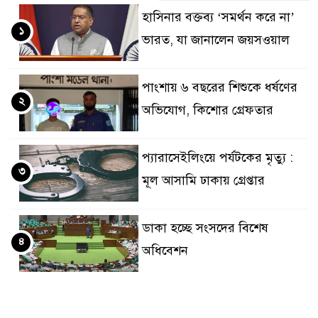
হাসিনার বক্তব্য ‘সমর্থন করে না’
১
ভারত, যা জানালেন জয়সওয়াল
পাংশায় ৬ বছরের শিশুকে ধর্ষণের
২
অভিযোগ, কিশোর গ্রেফতার
প্যারাসেইলিংয়ে পর্যটকের মৃত্যু :
৩
মূল আসামি ঢাকায় গ্রেপ্তার
ডাকা হচ্ছে সংসদের বিশেষ
৪
অধিবেশন
গণঅভ্যুত্থানের প্রকৃত মালিক
৫