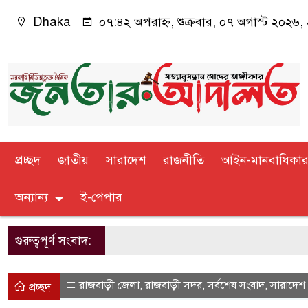
Dhaka
০৭:৪২ অপরাহ্ন, শুক্রবার, ০৭ অগাস্ট ২০২৬, ২
প্রচ্ছদ
জাতীয়
সারাদেশ
রাজনীতি
আইন-মানবাধিকা
অন্যান্য
ই-পেপার
গুরুত্বপূর্ণ সংবাদ:
রাজবাড়ী জেলা
রাজবাড়ী সদর
সর্বশেষ সংবাদ
সারাদেশ
,
,
,
প্রচ্ছদ