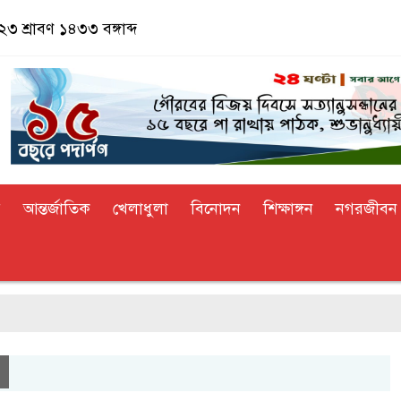
৩ শ্রাবণ ১৪৩৩ বঙ্গাব্দ
র
আন্তর্জাতিক
খেলাধুলা
বিনোদন
শিক্ষাঙ্গন
নগরজীবন