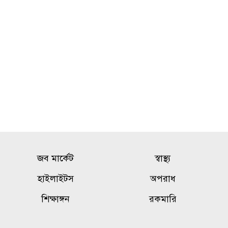
৯
অফিস পরিদর্শন করলেন
অ্যাডিশনাল ডিআইজি
সৌদিতে হুথিদের হামলা,
১০
বিদেশিসহ আহত ১১
জব মার্কেট
স্বাস্থ্য
হাইলাইটস
অপরাধ
শিক্ষাঙ্গন
রকমারি