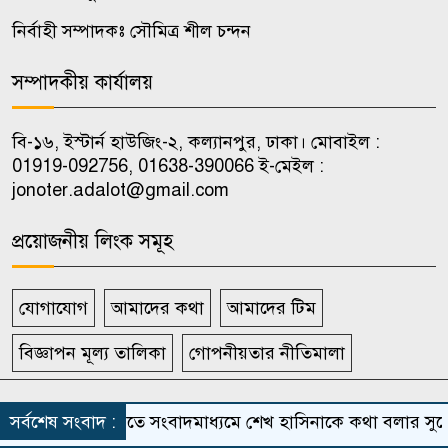
নির্বাহী সম্পাদকঃ সৌমিত্র শীল চন্দন
কালুখালীর বড়ইচারা গ্রামের ৩
৯
কিলোমিটার সড়কে দুর্ভোগের শেষ
সম্পাদকীয় কার্যালয়
নেই
বি-১৬, ইস্টার্ন হাউজিং-২, কল্যানপুর, ঢাকা। মোবাইল :
নওগাঁর মান্দায় চোলাই মদসহ
01919-092756, 01638-390066 ই-মেইল :
১০
jonoter.adalot@gmail.com
গ্রেফতার ১
প্রয়োজনীয় লিংক সমূহ
যোগাযোগ
আমাদের কথা
আমাদের টিম
বিজ্ঞাপন মূল্য তালিকা
গোপনীয়তার নীতিমালা
সর্বস্বত্ব সংরক্ষিত দৈনিক জনতার আদালত
সর্বশেষ সংবাদ :
ভারতে সংবাদমাধ্যমে শেখ হাসিনাকে কথা বলার সুযোগ
Theme Developed BY
ThemesBazar.Com