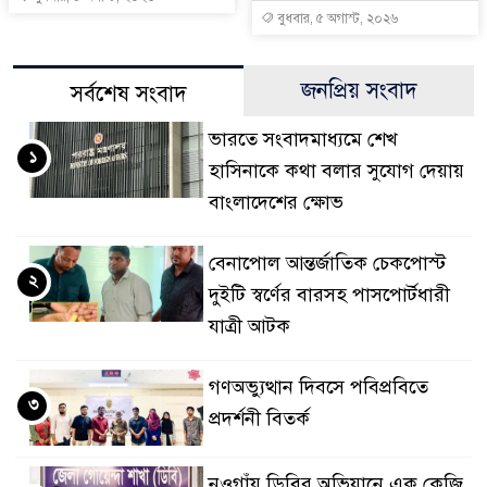
বুধবার, ৫ অগাস্ট, ২০২৬
জনপ্রিয় সংবাদ
সর্বশেষ সংবাদ
ভারতে সংবাদমাধ্যমে শেখ
১
হাসিনাকে কথা বলার সুযোগ দেয়ায়
বাংলাদেশের ক্ষোভ
বেনাপোল আন্তর্জাতিক চেকপোস্ট
২
দুইটি স্বর্ণের বারসহ পাসপোর্টধারী
যাত্রী আটক
গণঅভ্যুত্থান দিবসে পবিপ্রবিতে
৩
প্রদর্শনী বিতর্ক
নওগাঁয় ডিবির অভিযানে এক কেজি