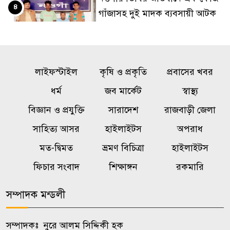
৪
গাঁজাসহ দুই মাদক ব্যবসায়ী আটক
মান্দায় জুলাই গণঅভ্যুত্থান দিবসে
৫
বিএনপির র‍্যালি ও আলোচনা সভা
লাইফস্টাইল
কৃষি ও প্রকৃতি
প্রবাসের খবর
জাবিতে প্রকাশ্যে ঘুরছেন জুলাই
ধর্ম
জব মার্কেট
স্বাস্থ্য
৬
হামলায় বহিষ্কৃত ছাত্রলীগকর্মী,
বিজ্ঞান ও প্রযুক্তি
সারাদেশ
রাজবাড়ী জেলা
আসাদুলের বিরুদ্ধে ‘শেল্টার’
সাহিত্য আসর
হাইলাইটস
অপরাধ
দেওয়ার অভিযোগ
মত-দ্বিমত
ভ্রমণ বিচিত্রা
হাইলাইটস
রাজবাড়ীতে গাভী পালন বিষয়ক
ফিচার সংবাদ
শিক্ষাঙ্গন
রকমারি
৭
প্রশিক্ষণ
সম্পাদক মন্ডলী
পাংশায় জুলাই যোদ্ধাদের সংবর্ধনা ও
৮
দোয়া মাহফিল
সম্পাদকঃ নুরে আলম সিদ্দিকী হক