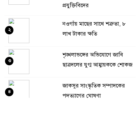
প্রযুক্তিবিদের
নওগাঁয় মাছের সাথে শত্রুতা, ৮
২
লাখ টাকার ক্ষতি
শৃঙ্খলাভঙ্গের অভিযোগে জাবি
৩
ছাত্রদলের যুগ্ম আহ্বায়ককে শোকজ
জাকসুর সাংস্কৃতিক সম্পাদকের
৪
পদত্যাগের ঘোষণা
হাসিনার বক্তব্য ‘সমর্থন করে না’
৫
ভারত, যা জানালেন জয়সওয়াল