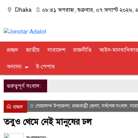
Dhaka
০৮:৪১ অপরাহ্ন, শুক্রবার, ০৭ অগাস্ট ২০২৬, ২৩
প্রচ্ছদ
জাতীয়
সারাদেশ
রাজনীতি
আইন-মানবাধিকা
অন্যান্য
ই-পেপার
গুরুত্বপূর্ণ সংবাদ:
গোয়ালন্দ উপজেলা
রাজবাড়ী জেলা
সর্বশেষ সংবাদ
সার
,
,
,
প্রচ্ছদ
তবুও থেমে নেই মানুষের ঢল
সংবাদদাতা-