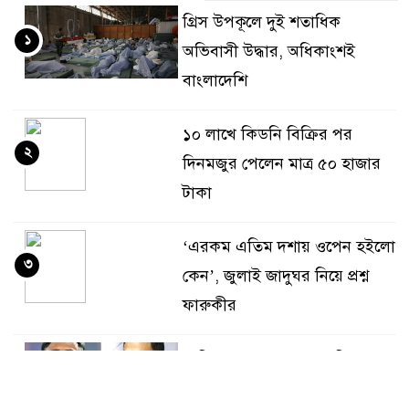
গ্রিস উপকূলে দুই শতাধিক
১
অভিবাসী উদ্ধার, অধিকাংশই
বাংলাদেশি
১০ লাখে কিডনি বিক্রির পর
২
দিনমজুর পেলেন মাত্র ৫০ হাজার
টাকা
‘এরকম এতিম দশায় ওপেন হইলো
৩
কেন’, জুলাই জাদুঘর নিয়ে প্রশ্ন
ফারুকীর
সাকিবকে দেশে ফেরানো নিয়ে
৪
আগের অবস্থান থেকে সরে গেলেন