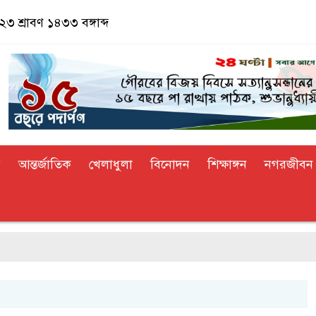
৩ শ্রাবণ ১৪৩৩ বঙ্গাব্দ
র
আন্তর্জাতিক
খেলাধুলা
বিনোদন
শিক্ষাঙ্গন
নগরজীবন