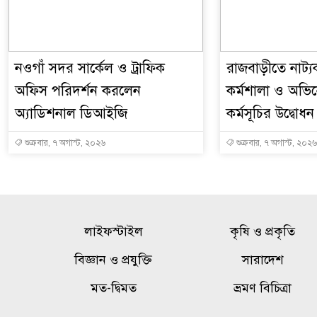
নওগাঁ সদর সার্কেল ও ট্রাফিক
রাজবাড়ীতে নাট্যকর
অফিস পরিদর্শন করলেন
কর্মশালা ও অভিনেত
অ্যাডিশনাল ডিআইজি
কর্মসূচির উদ্বোধন
শুক্রবার, ৭ অগাস্ট, ২০২৬
শুক্রবার, ৭ অগাস্ট, ২০২৬
লাইফস্টাইল
কৃষি ও প্রকৃতি
বিজ্ঞান ও প্রযুক্তি
সারাদেশ
মত-দ্বিমত
ভ্রমণ বিচিত্রা