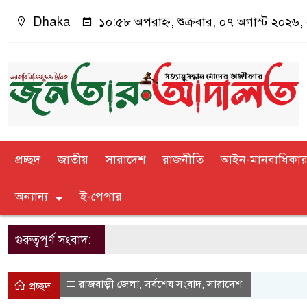
Dhaka
১০:৫৮ অপরাহ্ন, শুক্রবার, ০৭ অগাস্ট ২০২৬, ২
প্রচ্ছদ
জাতীয়
সারাদেশ
রাজনীতি
আইন-মানবাধিকা
অন্যান্য
ই-পেপার
গুরুত্বপূর্ণ সংবাদ:
রাজবাড়ী জেলা
সর্বশেষ সংবাদ
সারাদেশ
,
,
প্রচ্ছদ