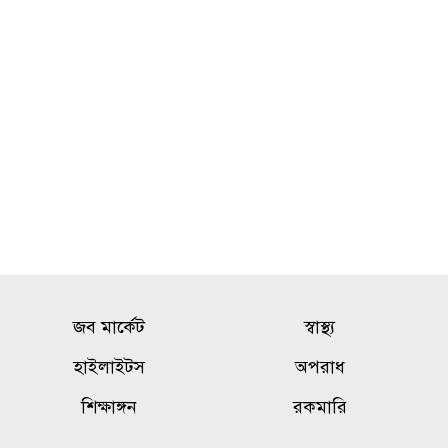
জাকসুর সাংস্কৃতিক সম্পাদকের
৯
পদত্যাগের ঘোষণা
হাসিনার বক্তব্য ‘সমর্থন করে না’
১০
ভারত, যা জানালেন জয়সওয়াল
জব মার্কেট
স্বাস্থ্য
হাইলাইটস
অপরাধ
শিক্ষাঙ্গন
রকমারি