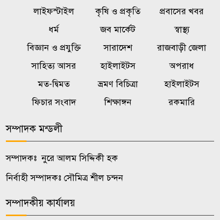
নিহত
লাইফস্টাইল
কৃষি ও প্রকৃতি
প্রবাসের খবর
একটি চক্র জ্বালানি খাতকে
ধর্ম
জব মার্কেট
স্বাস্থ্য
৬
অস্থিতিশীল করার জন্য সক্রিয়:
বিজ্ঞান ও প্রযুক্তি
সারাদেশ
রাজবাড়ী জেলা
প্রধানমন্ত্রী
সাহিত্য আসর
হাইলাইটস
অপরাধ
মত-দ্বিমত
ভ্রমণ বিচিত্রা
হাইলাইটস
বালিয়াকান্দীতে শিক্ষা প্রতিষ্ঠানে
৭
ক্রীড়া সামগ্রী, বাদ্যযন্ত্র ও হাইজিন
ফিচার সংবাদ
শিক্ষাঙ্গন
রকমারি
সামগ্রী বিতরণ
সম্পাদক মন্ডলী
কালুখালীতে দপ্তর প্রধানদের সঙ্গে
৮
এমপির মতবিনিময় সভা
সম্পাদকঃ নুরে আলম সিদ্দিকী হক
নির্বাহী সম্পাদকঃ সৌমিত্র শীল চন্দন
কালুখালীতে শিক্ষাপ্রতিষ্ঠানে ক্রীড়া ও
৯
হাইজিন সামগ্রী বিতরণ
সম্পাদকীয় কার্যালয়