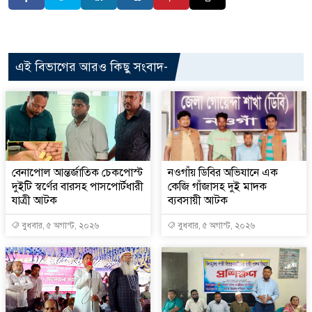
এই বিভাগের আরও কিছু সংবাদ-
বেনাপোল আন্তর্জাতিক চেকপোস্ট
নওগাঁয় ডিবির অভিযানে এক
দুইটি স্বর্ণের বারসহ পাসপোর্টধারী
কেজি গাঁজাসহ দুই মাদক
যাত্রী আটক
ব্যবসায়ী আটক
বুধবার, ৫ অগাস্ট, ২০২৬
বুধবার, ৫ অগাস্ট, ২০২৬