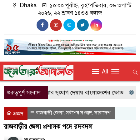
Dhaka
১০:০০ পূর্বাহ্ন, বৃহস্পতিবার, ০৬ অগাস্ট
২০২৬, ২২ শ্রাবণ ১৪৩৩ বঙ্গাব্দ
All
েখ হাসিনাকে কথা বলার সুযোগ দেয়ায় বাংলাদেশের ক্ষোভ
গুরুত্বপূর্ণ সংবাদ:
বেনা
রাজবাড়ী জেলা
সর্বশেষ সংবাদ
সারাদেশ
,
,
প্রচ্ছদ
রাজবাড়ীর জেলা প্রশাসক পদে রদবদল
সংবাদদাতা-