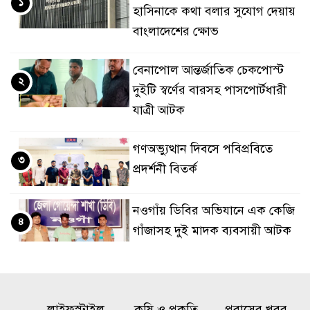
১
হাসিনাকে কথা বলার সুযোগ দেয়ায়
বাংলাদেশের ক্ষোভ
বেনাপোল আন্তর্জাতিক চেকপোস্ট
২
দুইটি স্বর্ণের বারসহ পাসপোর্টধারী
যাত্রী আটক
গণঅভ্যুত্থান দিবসে পবিপ্রবিতে
৩
প্রদর্শনী বিতর্ক
নওগাঁয় ডিবির অভিযানে এক কেজি
৪
গাঁজাসহ দুই মাদক ব্যবসায়ী আটক
মান্দায় জুলাই গণঅভ্যুত্থান দিবসে
৫
বিএনপির র‍্যালি ও আলোচনা সভা
লাইফস্টাইল
কৃষি ও প্রকৃতি
প্রবাসের খবর