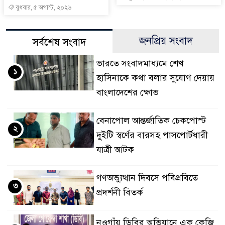
বুধবার, ৫ অগাস্ট, ২০২৬
জনপ্রিয় সংবাদ
সর্বশেষ সংবাদ
ভারতে সংবাদমাধ্যমে শেখ
১
হাসিনাকে কথা বলার সুযোগ দেয়ায়
বাংলাদেশের ক্ষোভ
বেনাপোল আন্তর্জাতিক চেকপোস্ট
২
দুইটি স্বর্ণের বারসহ পাসপোর্টধারী
যাত্রী আটক
গণঅভ্যুত্থান দিবসে পবিপ্রবিতে
৩
প্রদর্শনী বিতর্ক
নওগাঁয় ডিবির অভিযানে এক কেজি