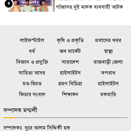
৪
গাঁজাসহ দুই মাদক ব্যবসায়ী আটক
মান্দায় জুলাই গণঅভ্যুত্থান দিবসে
৫
বিএনপির র‍্যালি ও আলোচনা সভা
লাইফস্টাইল
কৃষি ও প্রকৃতি
প্রবাসের খবর
জাবিতে প্রকাশ্যে ঘুরছেন জুলাই
ধর্ম
জব মার্কেট
স্বাস্থ্য
৬
হামলায় বহিষ্কৃত ছাত্রলীগকর্মী,
বিজ্ঞান ও প্রযুক্তি
সারাদেশ
রাজবাড়ী জেলা
আসাদুলের বিরুদ্ধে ‘শেল্টার’
সাহিত্য আসর
হাইলাইটস
অপরাধ
দেওয়ার অভিযোগ
মত-দ্বিমত
ভ্রমণ বিচিত্রা
হাইলাইটস
রাজবাড়ীতে গাভী পালন বিষয়ক
ফিচার সংবাদ
শিক্ষাঙ্গন
রকমারি
৭
প্রশিক্ষণ
সম্পাদক মন্ডলী
পাংশায় জুলাই যোদ্ধাদের সংবর্ধনা ও
৮
দোয়া মাহফিল
সম্পাদকঃ নুরে আলম সিদ্দিকী হক