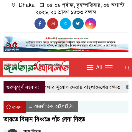
Dhaka
০৫:০৯ পূর্বাহ্ন, বৃহস্পতিবার, ০৬ অগাস্ট
২০২৬, ২১ শ্রাবণ ১৪৩৩ বঙ্গাব্দ
All
েখ হাসিনাকে কথা বলার সুযোগ দেয়ায় বাংলাদেশের ক্ষোভ
গুরুত্বপূর্ণ সংবাদ:
বেনা
আন্তর্জাতিক
হাইলাইটস
,
প্রচ্ছদ
ভারতে বিমান বিধ্বস্তে পাঁচ সেনা নিহত
ডেস্ক নিউজ