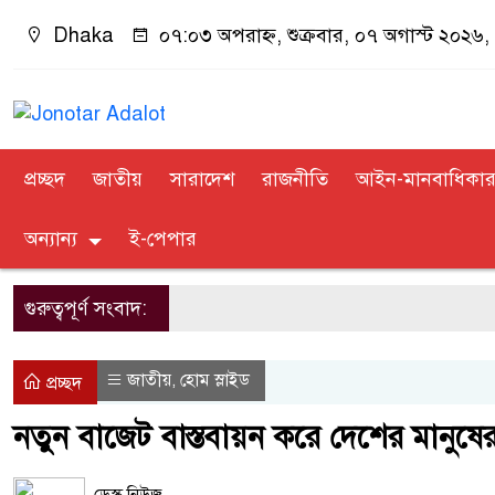
Dhaka
০৭:০৩ অপরাহ্ন, শুক্রবার, ০৭ অগাস্ট ২০২৬, ২
প্রচ্ছদ
জাতীয়
সারাদেশ
রাজনীতি
আইন-মানবাধিকা
অন্যান্য
ই-পেপার
গুরুত্বপূর্ণ সংবাদ:
জাতীয়
হোম স্লাইড
,
প্রচ্ছদ
নতুন বাজেট বাস্তবায়ন করে দেশের মানুষের ভ
ডেস্ক নিউজ