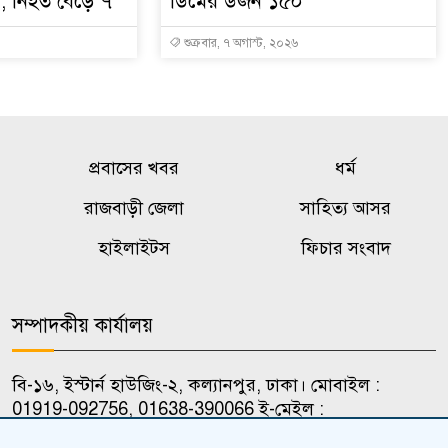
, নিহত বেড়ে ৭
ডিমের ডজন ১৫০
শুক্রবার, ৭ অগাস্ট, ২০২৬
প্রবাসের খবর
ধর্ম
রাজবাড়ী জেলা
সাহিত্য আসর
হাইলাইটস
ফিচার সংবাদ
সম্পাদকীয় কার্যালয়
বি-১৬, ইস্টার্ন হাউজিং-২, কল্যানপুর, ঢাকা। মোবাইল :
01919-092756, 01638-390066 ই-মেইল :
jonoter.adalot@gmail.com