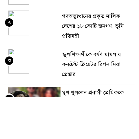
গণঅভ্যুত্থানের প্রকৃত মালিক
২
দেশের ১৮ কোটি জনগণ: ভূমি
প্রতিমন্ত্রী
স্কুলশিক্ষার্থীকে ধর্ষণ মামলায়
৩
কনটেন্ট ক্রিয়েটর রিপন মিয়া
গ্রেপ্তার
মুখ খুললেন প্রবাসী প্রেমিককে
৪
বান্ধবীদের ‘গোপন ছবি’ পাঠানো
সেই ইবি ছাত্রী
জুলাই কনসার্টে শিল্পী হাসানকে
৫