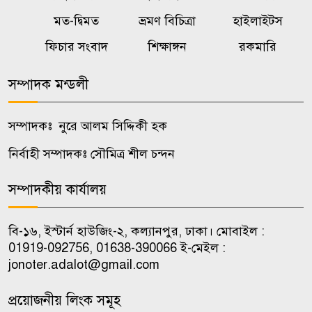
মত-দ্বিমত
ভ্রমণ বিচিত্রা
হাইলাইটস
গণঅভ্যুত্থানের প্রকৃত মালিক দেশের
৮
ফিচার সংবাদ
শিক্ষাঙ্গন
রকমারি
১৮ কোটি জনগণ: ভূমি প্রতিমন্ত্রী
সম্পাদক মন্ডলী
স্কুলশিক্ষার্থীকে ধর্ষণ মামলায়
৯
কনটেন্ট ক্রিয়েটর রিপন মিয়া গ্রেপ্তার
সম্পাদকঃ নুরে আলম সিদ্দিকী হক
নির্বাহী সম্পাদকঃ সৌমিত্র শীল চন্দন
মুখ খুললেন প্রবাসী প্রেমিককে
১০
বান্ধবীদের ‘গোপন ছবি’ পাঠানো
সম্পাদকীয় কার্যালয়
সেই ইবি ছাত্রী
বি-১৬, ইস্টার্ন হাউজিং-২, কল্যানপুর, ঢাকা। মোবাইল :
01919-092756, 01638-390066 ই-মেইল :
jonoter.adalot@gmail.com
প্রয়োজনীয় লিংক সমূহ