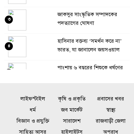
জাকসুর সাংস্কৃতিক সম্পাদকের
৩
পদত্যাগের ঘোষণা
হাসিনার বক্তব্য ‘সমর্থন করে না’
৪
ভারত, যা জানালেন জয়সওয়াল
পাংশায় ৬ বছরের শিশুকে ধর্ষণের
৫
অভিযোগ, কিশোর গ্রেফতার
প্যারাসেইলিংয়ে পর্যটকের মৃত্যু : মূল
লাইফস্টাইল
কৃষি ও প্রকৃতি
প্রবাসের খবর
৬
আসামি ঢাকায় গ্রেপ্তার
ধর্ম
জব মার্কেট
স্বাস্থ্য
বিজ্ঞান ও প্রযুক্তি
ডাকা হচ্ছে সংসদের বিশেষ
সারাদেশ
রাজবাড়ী জেলা
৭
অধিবেশন
সাহিত্য আসর
হাইলাইটস
অপরাধ