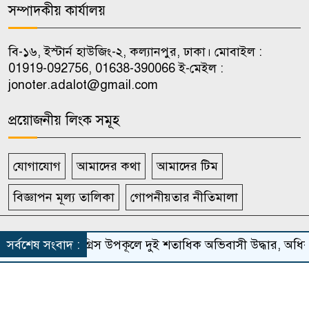
পদত্যাগের ঘোষণা
সম্পাদকীয় কার্যালয়
হাসিনার বক্তব্য ‘সমর্থন করে না’
বি-১৬, ইস্টার্ন হাউজিং-২, কল্যানপুর, ঢাকা। মোবাইল :
১০
ভারত, যা জানালেন জয়সওয়াল
01919-092756, 01638-390066 ই-মেইল :
jonoter.adalot@gmail.com
প্রয়োজনীয় লিংক সমূহ
যোগাযোগ
আমাদের কথা
আমাদের টিম
বিজ্ঞাপন মূল্য তালিকা
গোপনীয়তার নীতিমালা
সর্বস্বত্ব সংরক্ষিত দৈনিক জনতার আদালত
সর্বশেষ সংবাদ :
গ্রিস উপকূলে দুই শতাধিক অভিবাসী উদ্ধার, অধিক
Theme Developed BY
ThemesBazar.Com