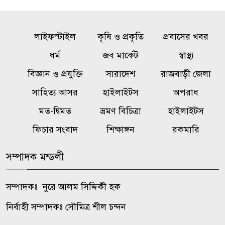
রাষ্ট্রের গুরুত্বপূর্ণ ব্যক্তিদের নিয়ে
৫
লাইফস্টাইল
অপপ্রচারের বিরুদ্ধে সতর্ক করল
কৃষি ও প্রকৃতি
প্রবাসের খবর
পুলিশ
ধর্ম
জব মার্কেট
স্বাস্থ্য
বিজ্ঞান ও প্রযুক্তি
সারাদেশ
রাজবাড়ী জেলা
ওয়েব সিরিজ দেখে স্ত্রীকে হত্যা,
৬
সাহিত্য আসর
হাইলাইটস
অপরাধ
টাকাপয়সা নিয়ে চম্পট প্রযুক্তিবিদের
মত-দ্বিমত
ভ্রমণ বিচিত্রা
হাইলাইটস
নওগাঁয় মাছের সাথে শত্রুতা, ৮ লাখ
ফিচার সংবাদ
শিক্ষাঙ্গন
রকমারি
৭
টাকার ক্ষতি
সম্পাদক মন্ডলী
শৃঙ্খলাভঙ্গের অভিযোগে জাবি
৮
ছাত্রদলের যুগ্ম আহ্বায়ককে শোকজ
সম্পাদকঃ নুরে আলম সিদ্দিকী হক
নির্বাহী সম্পাদকঃ সৌমিত্র শীল চন্দন
জাকসুর সাংস্কৃতিক সম্পাদকের
৯