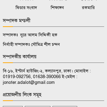
৭
ক্রীড়া সামগ্রী, বাদ্যযন্ত্র ও হাইজিন
ফিচার সংবাদ
শিক্ষাঙ্গন
রকমারি
সামগ্রী বিতরণ
সম্পাদক মন্ডলী
কালুখালীতে দপ্তর প্রধানদের সঙ্গে
৮
এমপির মতবিনিময় সভা
সম্পাদকঃ নুরে আলম সিদ্দিকী হক
নির্বাহী সম্পাদকঃ সৌমিত্র শীল চন্দন
কালুখালীতে শিক্ষাপ্রতিষ্ঠানে ক্রীড়া ও
৯
হাইজিন সামগ্রী বিতরণ
সম্পাদকীয় কার্যালয়
চাকরি পেলেন জুলাই শহিদ ও আহত
বি-১৬, ইস্টার্ন হাউজিং-২, কল্যানপুর, ঢাকা। মোবাইল :
১০
পরিবারের ১০ সদস্য
01919-092756, 01638-390066 ই-মেইল :
jonoter.adalot@gmail.com
প্রয়োজনীয় লিংক সমূহ