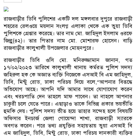
রাজবাড়ীর ডিবি পুলিশের একটি দল মঙ্গলবার দুপুরে রাজবাড়ী
শহরের রেলওয়ে ময়দান সংলগ্ন এলাকা থেকে এক ভুয়া ডিবি
পুলিশকে গ্রেপ্তার করেছে। তার নাম মো. জাহিদুল ইসলাম ওরফে
জিল্লু(৪২)। তার পিতার নাম মো. মোশারফ হোসেন। বাড়ি
রাজবাড়ীর কালুখালী উপজেলার মোহনপুরে।
রাজবাড়ীর ডিবি ওসি মো. মনিরুজ্জামান জানান, গত
১৭/০২/২০২৩ তারিখে কালুখালী থানায় কর্মরত পুলিশ সদস্য
জহিরুল হক কে অজ্ঞাত ব্যক্তি নিজেকে এসআই বি এম জাহিদুল,
ডিবি, মিন্টু রোড, ঢাকা পরিচয় দিয়ে বলে,“আপনার বিরূদ্ধে
অভিযোগ আছে। আপনি যদি আমার সাথে যোগাযোগ করেন
এবং খরচপাতি দেন তাহলে মাফ পাবেন। তা নাহলে আপনার
চাকুরী চলে যেতে পারে। এছাড়াও তাকে বিভিন্ন প্রকার ভয়ভীতি
হুমকি দেয়। পুলিশ সদস্য ভীত হয়ে তাহার সন্দেহ হলে বিষয়টি
অফিসার ইনচার্জ জেলা গোয়েন্দা শাখা, রাজবাড়ী স্যারকে
অবগত করেন। পরে তথ্য প্রযুক্তির সহায়তায় ভুয়া এসআই বি
এম জাহিদুল, ডিবি, মিন্টু রোড, ঢাকা পরিচয় দানকারী ব্যক্তির