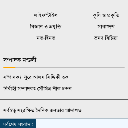
লাইফস্টাইল
কৃষি ও প্রকৃতি
বিজ্ঞান ও প্রযুক্তি
সারাদেশ
মত-দ্বিমত
ভ্রমণ বিচিত্রা
সম্পাদক মন্ডলী
সম্পাদকঃ নুরে আলম সিদ্দিকী হক
নির্বাহী সম্পাদকঃ সৌমিত্র শীল চন্দন
সর্বস্বত্ব সংরক্ষিত দৈনিক জনতার আদালত
সর্বশেষ সংবাদ :