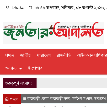
Dhaka
০৯:৪৯ অপরাহ্ন, শনিবার, ০৮ অগাস্ট ২০২৬, ২৪
প্রচ্ছদ
জাতীয়
সারাদেশ
রাজনীতি
আইন-মানবাধিকা
অন্যান্য
ই-পেপার
গুরুত্বপূর্ণ সংবাদ:
রাজবাড়ী জেলা
রাজবাড়ী সদর
সর্বশেষ সংবাদ
সারাদেশ
,
,
,
প্রচ্ছদ