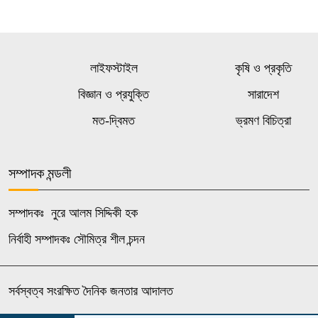
লাইফস্টাইল
কৃষি ও প্রকৃতি
বিজ্ঞান ও প্রযুক্তি
সারাদেশ
মত-দ্বিমত
ভ্রমণ বিচিত্রা
সম্পাদক মন্ডলী
সম্পাদকঃ নুরে আলম সিদ্দিকী হক
নির্বাহী সম্পাদকঃ সৌমিত্র শীল চন্দন
সর্বস্বত্ব সংরক্ষিত দৈনিক জনতার আদালত