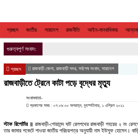
প্রচ্ছদ
জাতীয়
সারাদেশ
রাজনীতি
আইন-মানবাধিকার
আন্তর্
গুরুত্বপূর্ণ সংবাদ:
রাজবাড়ী জেলা
রাজবাড়ী সদর
সর্বশেষ সংবাদ
সারাদেশ
,
,
,
প্রচ্ছদ
রাজবাড়ীতে ট্রেনে কাটা পড়ে বৃদ্ধের মৃত্যু
সংবাদদাতা-
প্রকাশের সময় : ০৭:০৯:০০ অপরাহ্ন, বৃহস্পতিবার, ১ এপ্রিল ২০২১
স্টাফ রিপোর্টার ॥
রাজবাড়ী-গোয়ালন্দ ঘাট রেলপথের রাজবাড়ী শহরের ২ নং রেলগ
তার জামার পকেটে পাওয়া জাতীয় পরিচয়পত্র অনুযায়ী নাম ইউসুফ হোসেন। বাড়ি 