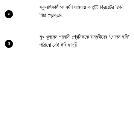
স্কুলশিক্ষার্থীকে ধর্ষণ মামলায় কনটেন্ট ক্রিয়েটর রিপন
৩
মিয়া গ্রেপ্তার
মুখ খুললেন প্রবাসী প্রেমিককে বান্ধবীদের ‘গোপন ছবি’
৪
পাঠানো সেই ইবি ছাত্রী
জুলাই কনসার্টে শিল্পী হাসানকে বোতল নিক্ষেপ,
৫
সমালোচনার ঝড়
নওগাঁ সদর সার্কেল ও ট্রাফিক অফিস পরিদর্শন করলেন
৬
অ্যাডিশনাল ডিআইজি
সৌদিতে হুথিদের হামলা, বিদেশিসহ আহত ১১
৭