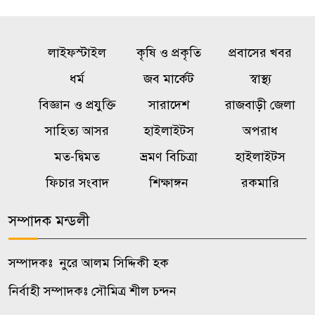
৫
বিরোধ, ছুরিকাঘাতে যুবলীগ নেতা
নিহত
লাইফস্টাইল
কৃষি ও প্রকৃতি
প্রবাসের খবর
একটি চক্র জ্বালানি খাতকে
ধর্ম
জব মার্কেট
স্বাস্থ্য
৬
অস্থিতিশীল করার জন্য সক্রিয়:
বিজ্ঞান ও প্রযুক্তি
সারাদেশ
রাজবাড়ী জেলা
প্রধানমন্ত্রী
সাহিত্য আসর
হাইলাইটস
অপরাধ
মত-দ্বিমত
ভ্রমণ বিচিত্রা
হাইলাইটস
বালিয়াকান্দীতে শিক্ষা প্রতিষ্ঠানে
৭
ক্রীড়া সামগ্রী, বাদ্যযন্ত্র ও হাইজিন
ফিচার সংবাদ
শিক্ষাঙ্গন
রকমারি
সামগ্রী বিতরণ
সম্পাদক মন্ডলী
কালুখালীতে দপ্তর প্রধানদের সঙ্গে
৮
এমপির মতবিনিময় সভা
সম্পাদকঃ নুরে আলম সিদ্দিকী হক
নির্বাহী সম্পাদকঃ সৌমিত্র শীল চন্দন
কালুখালীতে শিক্ষাপ্রতিষ্ঠানে ক্রীড়া ও
৯