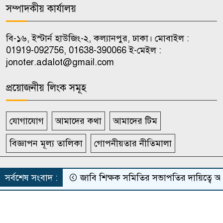
হাইজিন সামগ্রী বিতরণ
সম্পাদকীয় কার্যালয়
চাকরি পেলেন জুলাই শহিদ ও আহত
বি-১৬, ইস্টার্ন হাউজিং-২, কল্যানপুর, ঢাকা। মোবাইল :
১০
পরিবারের ১০ সদস্য
01919-092756, 01638-390066 ই-মেইল :
jonoter.adalot@gmail.com
প্রয়োজনীয় লিংক সমূহ
যোগাযোগ
আমাদের কথা
আমাদের টিম
বিজ্ঞাপন মূল্য তালিকা
গোপনীয়তার নীতিমালা
সর্বস্বত্ব সংরক্ষিত দৈনিক জনতার আদালত
সর্বশেষ সংবাদ :
জাবি শিক্ষক সমিতির সভাপতির দায়িত্বে অধ
Theme Developed BY
ThemesBazar.Com