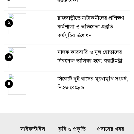
২৬৬ টাকা
রাজবাড়ীতে নাট্যকর্মীদের প্রশিক্ষণ
২
কর্মশালা ও অভিনেতা প্রস্তুতি
কর্মসূচির উদ্বোধন
মাদক কারবারি ও মূল হোতাদের
৩
নিরপেক্ষ তালিকা হবে: স্বরাষ্ট্রমন্ত্রী
সিলেটে দুই বাসের মুখোমুখি সংঘর্ষ,
৪
নিহত বেড়ে ৯
থাইল্যান্ডে স্কুলে কিশোরের
৫
এলোপাতাড়ি গুলি, নিহত বেড়ে ৭
লাইফস্টাইল
কৃষি ও প্রকৃতি
প্রবাসের খবর
নওফেলের বাসভবনে বোমাসদৃশ বস্তু