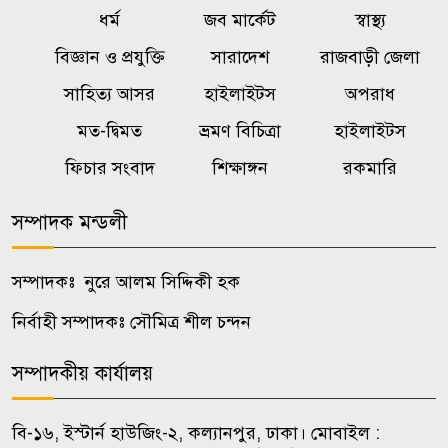
৬
ধর্ম
জব মার্কেট
স্বাস্থ্য
নিক্ষেপ, আগুন দেওয়ার চেষ্টা
বিজ্ঞান ও প্রযুক্তি
সারাদেশ
রাজবাড়ী জেলা
আড়িয়াল বিলের কইসহ ৫ প্রজাতির
সাহিত্য আসর
হাইলাইটস
অপরাধ
৭
মাছে মাইক্রোপ্লাস্টিক
মত-দ্বিমত
ভ্রমণ বিচিত্রা
হাইলাইটস
ফিচার সংবাদ
শিক্ষাঙ্গন
রকমারি
বিশ্বকাপ বয়কটের সিদ্ধান্ত থেকে
৮
এখনও সরে আসেনি উয়েফা
সম্পাদক মন্ডলী
জন্মসূত্রে মার্কিন নাগরিকত্ব সীমিত
৯
সম্পাদকঃ নুরে আলম সিদ্দিকী হক
করতে নির্বাহী আদেশে ট্রাম্পের
স্বাক্ষর
নির্বাহী সম্পাদকঃ সৌমিত্র শীল চন্দন
সম্পাদকীয় কার্যালয়
২০০ টাকার নিচে নেই মাছ-মুরগি,
১০
ডিমের ডজন ১৫০
বি-১৬, ইস্টার্ন হাউজিং-২, কল্যানপুর, ঢাকা। মোবাইল :