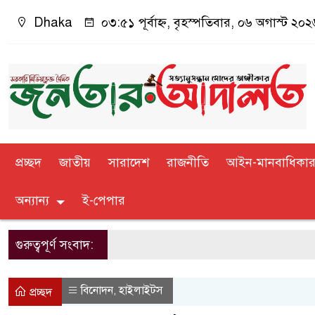
Dhaka
০৩:৫১ পূর্বাহ্ন, বৃহস্পতিবার, ০৬ অগাস্ট ২০২৬
প্রচ্ছদ
জাতীয়
সারাদেশ
রাজনীতি
আইন-মানবাধিকা
অন্যান্য
ই-পেপার
গুরুত্বপূর্ণ সংবাদ:
বিনোদন
হাইলাইটস
,
প্রচ্ছদ