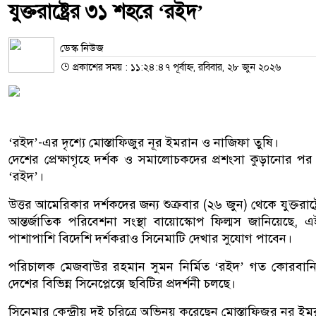
যুক্তরাষ্ট্রের ৩১ শহরে ‘রইদ’
ডেস্ক নিউজ
প্রকাশের সময় : ১১:২৪:৪৭ পূর্বাহ্ন, রবিবার, ২৮ জুন ২০২৬
‘রইদ’-এর দৃশ্যে মোস্তাফিজুর নূর ইমরান ও নাজিফা তুষি।
দেশের প্রেক্ষাগৃহে দর্শক ও সমালোচকদের প্রশংসা কুড়ানোর পর এবার য
‘রইদ’।
উত্তর আমেরিকার দর্শকদের জন্য শুক্রবার (২৬ জুন) থেকে যুক্তরাষ
আন্তর্জাতিক পরিবেশনা সংস্থা বায়োস্কোপ ফিল্মস জানিয়েছে, এই প
পাশাপাশি বিদেশি দর্শকরাও সিনেমাটি দেখার সুযোগ পাবেন।
পরিচালক মেজবাউর রহমান সুমন নির্মিত ‘রইদ’ গত কোরবানির ঈদ
দেশের বিভিন্ন সিনেপ্লেক্সে ছবিটির প্রদর্শনী চলছে।
সিনেমার কেন্দ্রীয় দুই চরিত্রে অভিনয় করেছেন মোস্তাফিজুর নূর ইমরা