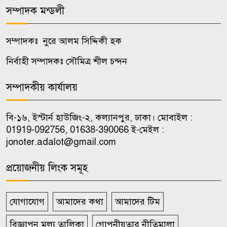
৮
সম্পাদক মন্ডলী
কর্মশালা ও অভিনেতা প্রস্তুতি
কর্মসূচির উদ্বোধন
সম্পাদকঃ নুরে আলম সিদ্দিকী হক
সিলেটে দুই বাসের মুখোমুখি সংঘর্ষ,
নির্বাহী সম্পাদকঃ সৌমিত্র শীল চন্দন
৯
নিহত বেড়ে ৯
সম্পাদকীয় কার্যালয়
মাদক কারবারি ও মূল হোতাদের
১০
নিরপেক্ষ তালিকা হবে: স্বরাষ্ট্রমন্ত্রী
বি-১৬, ইস্টার্ন হাউজিং-২, কল্যানপুর, ঢাকা। মোবাইল :
01919-092756, 01638-390066 ই-মেইল :
jonoter.adalot@gmail.com
প্রয়োজনীয় লিংক সমূহ
যোগাযোগ
আমাদের কথা
আমাদের টিম
বিজ্ঞাপন মূল্য তালিকা
গোপনীয়তার নীতিমালা