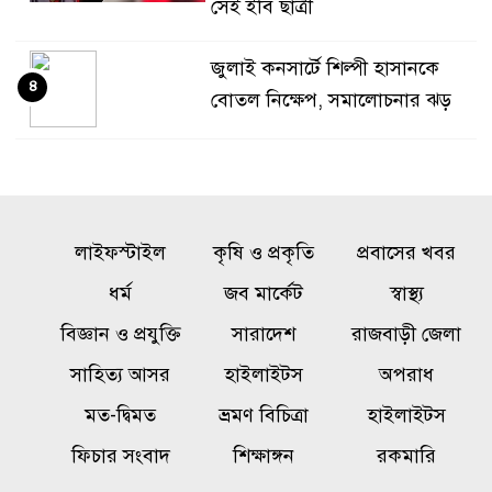
সেই ইবি ছাত্রী
জুলাই কনসার্টে শিল্পী হাসানকে
৪
বোতল নিক্ষেপ, সমালোচনার ঝড়
নওগাঁ সদর সার্কেল ও ট্রাফিক অফিস
৫
পরিদর্শন করলেন অ্যাডিশনাল
ডিআইজি
লাইফস্টাইল
কৃষি ও প্রকৃতি
প্রবাসের খবর
সৌদিতে হুথিদের হামলা, বিদেশিসহ
ধর্ম
জব মার্কেট
স্বাস্থ্য
৬
আহত ১১
বিজ্ঞান ও প্রযুক্তি
সারাদেশ
রাজবাড়ী জেলা
সাহিত্য আসর
হাইলাইটস
অপরাধ
সোনার দাম ভরিতে কমল ৩ হাজার
৭
মত-দ্বিমত
ভ্রমণ বিচিত্রা
হাইলাইটস
২৬৬ টাকা
ফিচার সংবাদ
শিক্ষাঙ্গন
রকমারি
রাজবাড়ীতে নাট্যকর্মীদের প্রশিক্ষণ