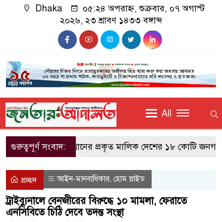
Dhaka
০৫:২৪ অপরাহ্ন, শুক্রবার, ০৭ অগাস্ট
২০২৬, ২৩ শ্রাবণ ১৪৩৩ বঙ্গাব্দ
All
গুরুত্বপূর্ণ সংবাদ:
গণঅভ্যুত্থানের প্রকৃত মালিক দেশের ১৮ কোটি জনগণ: ভূমি প্
আইন-মানবাধিকার
হোম স্লাইড
,
প্রচ্ছদ
ট্রাইব্যুনালে বেনজীরের বিরুদ্ধে ১০ মামলা, ফেরাতে
এনসিবিতে চিঠি দেবে তদন্ত সংস্থা