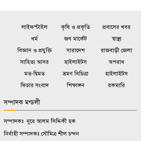
কারবারি পলাতক
অনৈতিক কর্মকাণ্ডের অভিযোগে
৫
লাইফস্টাইল
জামায়াত নেতা বহিষ্কার
কৃষি ও প্রকৃতি
প্রবাসের খবর
ধর্ম
জব মার্কেট
স্বাস্থ্য
১০ তলা থেকে পড়ে গর্ভবতী নারীর
বিজ্ঞান ও প্রযুক্তি
সারাদেশ
রাজবাড়ী জেলা
৬
মৃত্যু, অলৌকিকভাবে বেঁচে গেল
সাহিত্য আসর
হাইলাইটস
অপরাধ
অনাগত শিশু!
মত-দ্বিমত
ভ্রমণ বিচিত্রা
হাইলাইটস
রাষ্ট্রবিরোধী গোপন তৎপরতায়
ফিচার সংবাদ
শিক্ষাঙ্গন
রকমারি
৭
জবির ৬৮ শিক্ষকের সংশ্লিষ্টতা তদন্তে
কমিটি
সম্পাদক মন্ডলী
অস্ট্রেলিয়ার সাথে বাণিজ্য, বিনিয়োগ
সম্পাদকঃ নুরে আলম সিদ্দিকী হক
৮
ও দক্ষতা উন্নয়ন জোরদারে
নির্বাহী সম্পাদকঃ সৌমিত্র শীল চন্দন
গুরুত্বারোপ