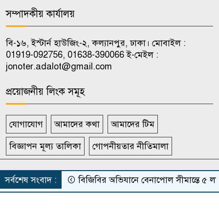
সম্পাদকীয় কার্যালয়
উপজেলা ভাইস চেয়ারম্যানদের
৯
অপসারণ কেন অবৈধ নয়, জানতে
বি-১৬, ইস্টার্ন হাউজিং-২, কল্যানপুর, ঢাকা। মোবাইল :
চেয়ে রুল
01919-092756, 01638-390066 ই-মেইল :
jonoter.adalot@gmail.com
ভিআইপি-সিআইপিসহ সবার জন্য
১০
বিমানবন্দরে সমান নিরাপত্তা তল্লাশি
প্রয়োজনীয় লিংক সমূহ
যোগাযোগ
আমাদের কথা
আমাদের টিম
বিজ্ঞাপন মূল্য তালিকা
গোপনীয়তার নীতিমালা
সর্বস্বত্ব সংরক্ষিত দৈনিক জনতার আদালত
সর্বশেষ সংবাদ :
বিজিবির অভিযানে বেনাপোল সীমান্তে ৫ লাখ ট
Theme Developed BY
ThemesBazar.Com