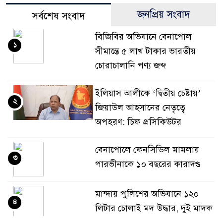
জনপ্রিয় সংবাদ
সর্বশেষ সংবাদ
বিজিবির অভিযানে বেনাপোল
১
সীমান্তে ৫ লাখ টাকার ভারতীয়
চোরাচালানি পণ্য জব্দ
ইলিয়াস আলীকে ‘দ্বিতীয় চেষ্টায়’
২
জিয়াউল আহসানের নেতৃত্বে
অপহরণ: চিফ প্রসিকিউটর
বেনাপোলে ফেনসিডিল মামলায়
৩
পারভীনাকে ১০ বছরের কারাদণ্ড
মান্দায় পুলিশের অভিযানে ১২০
৪
লিটার চোলাই মদ উদ্ধার, দুই মাদক