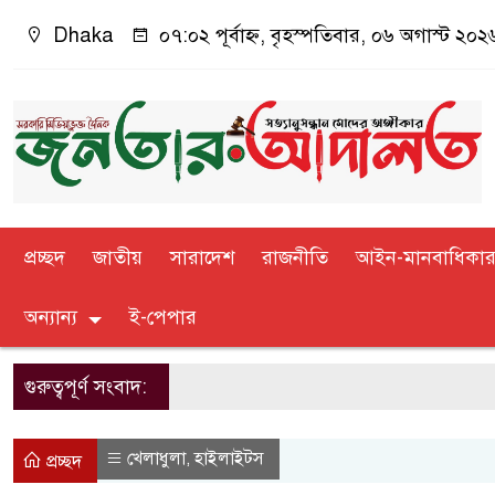
Dhaka
০৭:০২ পূর্বাহ্ন, বৃহস্পতিবার, ০৬ অগাস্ট ২০২৬
প্রচ্ছদ
জাতীয়
সারাদেশ
রাজনীতি
আইন-মানবাধিকা
অন্যান্য
ই-পেপার
গুরুত্বপূর্ণ সংবাদ:
খেলাধুলা
হাইলাইটস
,
প্রচ্ছদ