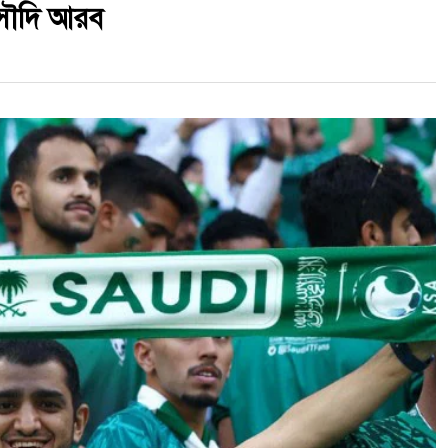
 সৌদি আরব