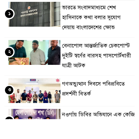
ভারতে সংবাদমাধ্যমে শেখ
১
হাসিনাকে কথা বলার সুযোগ
দেয়ায় বাংলাদেশের ক্ষোভ
বেনাপোল আন্তর্জাতিক চেকপোস্ট
২
দুইটি স্বর্ণের বারসহ পাসপোর্টধারী
যাত্রী আটক
গণঅভ্যুত্থান দিবসে পবিপ্রবিতে
৩
প্রদর্শনী বিতর্ক
নওগাঁয় ডিবির অভিযানে এক কেজি
৪
গাঁজাসহ দুই মাদক ব্যবসায়ী আটক