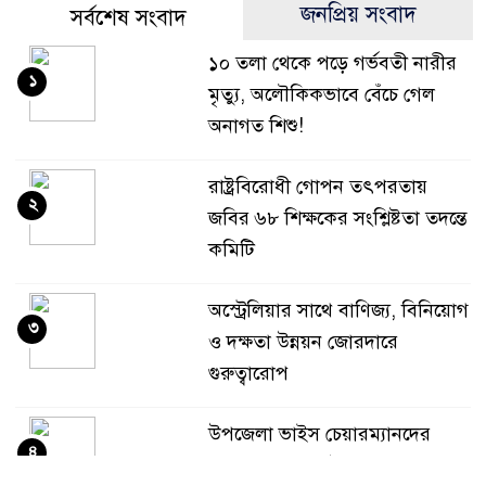
জনপ্রিয় সংবাদ
সর্বশেষ সংবাদ
১০ তলা থেকে পড়ে গর্ভবতী নারীর
১
মৃত্যু, অলৌকিকভাবে বেঁচে গেল
অনাগত শিশু!
রাষ্ট্রবিরোধী গোপন তৎপরতায়
২
জবির ৬৮ শিক্ষকের সংশ্লিষ্টতা তদন্তে
কমিটি
অস্ট্রেলিয়ার সাথে বাণিজ্য, বিনিয়োগ
৩
ও দক্ষতা উন্নয়ন জোরদারে
গুরুত্বারোপ
উপজেলা ভাইস চেয়ারম্যানদের
৪
অপসারণ কেন অবৈধ নয়, জানতে