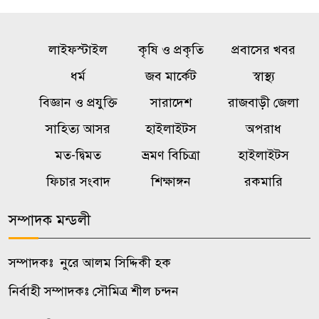
চেয়ে রুল
ভিআইপি-সিআইপিসহ সবার জন্য
লাইফস্টাইল
কৃষি ও প্রকৃতি
প্রবাসের খবর
৫
বিমানবন্দরে সমান নিরাপত্তা তল্লাশি
ধর্ম
জব মার্কেট
স্বাস্থ্য
বিজ্ঞান ও প্রযুক্তি
সারাদেশ
রাজবাড়ী জেলা
আমলাতান্ত্রিক জটিলতা পরিহার করে
৬
সাহিত্য আসর
হাইলাইটস
অপরাধ
দ্রুত কার্যকর ব্যবস্থা গ্রহণের নির্দেশ
মত-দ্বিমত
ভ্রমণ বিচিত্রা
হাইলাইটস
মহাদেবপুরে ৯০ লিটার চোলাই মদ
ফিচার সংবাদ
শিক্ষাঙ্গন
রকমারি
৭
উদ্ধার, ২৪ ঘণ্টায় নারীসহ গ্রেপ্তার
১৩
সম্পাদক মন্ডলী
নওগাঁ সদর থানার অভিযানে ১৫০
সম্পাদকঃ নুরে আলম সিদ্দিকী হক
৮
লিটার চোলাই মদ উদ্ধার, দুইজন
নির্বাহী সম্পাদকঃ সৌমিত্র শীল চন্দন
গ্রেপ্তার