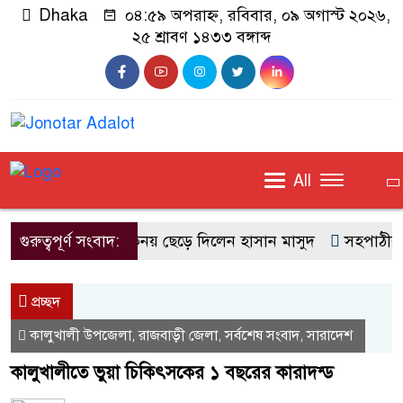
Dhaka
০৪:৫৯ অপরাহ্ন, রবিবার, ০৯ অগাস্ট ২০২৬,
২৫ শ্রাবণ ১৪৩৩ বঙ্গাব্দ
All
গুরুত্বপূর্ণ সংবাদ:
অভিনয় ছেড়ে দিলেন হাসান মাসুদ
সহপাঠীর ওপ
প্রচ্ছদ
কালুখালী উপজেলা
রাজবাড়ী জেলা
সর্বশেষ সংবাদ
সারাদেশ
,
,
,
কালুখালীতে ভুয়া চিকিৎসকের ১ বছরের কারাদন্ড