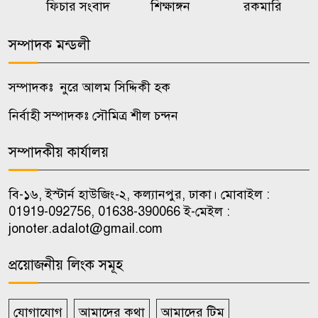
ফিচার সংবাদ
শিক্ষাঙ্গন
রকমারি
বাঁশখালীতে প্রধানমন্ত্রী, সমুদ্রপাড়ে
৮
জনতার ঢল
সম্পাদক মন্ডলী
মাতারবাড়ি কয়লা বিদ্যুৎকেন্দ্র
৯
সম্পাদকঃ নুরে আলম সিদ্দিকী হক
পরিদর্শন করলেন প্রধানমন্ত্রী
নির্বাহী সম্পাদকঃ সৌমিত্র শীল চন্দন
বন্যায় স্থগিত আলিম পরীক্ষার নতুন
১০
সম্পাদকীয় কার্যালয়
সময়সূচি প্রকাশ
বি-১৬, ইস্টার্ন হাউজিং-২, কল্যানপুর, ঢাকা। মোবাইল :
01919-092756, 01638-390066 ই-মেইল :
jonoter.adalot@gmail.com
প্রয়োজনীয় লিংক সমূহ
যোগাযোগ
আমাদের কথা
আমাদের টিম