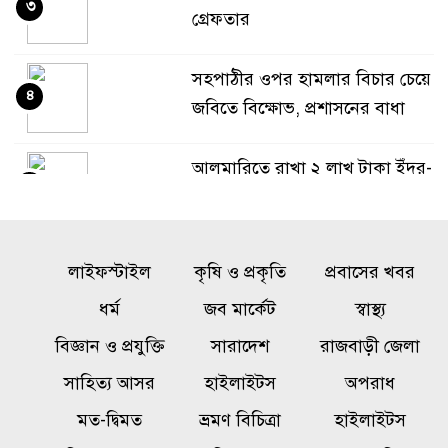
৩
গ্রেফতার
সহপাঠীর ওপর হামলার বিচার চেয়ে
৪
জবিতে বিক্ষোভ, প্রশাসনের বাধা
আলমারিতে রাখা ২ লাখ টাকা ইঁদুর-
৫
উইপোকার পেটে, নিঃস্ব কৃষক
কোনো প্ররোচনায় বাংলাদেশের
লাইফস্টাইল
কৃষি ও প্রকৃতি
প্রবাসের খবর
৬
মানুষ আর বিভ্রান্ত হবে না :
ধর্ম
জব মার্কেট
স্বাস্থ্য
প্রধানমন্ত্রী
বিজ্ঞান ও প্রযুক্তি
সারাদেশ
রাজবাড়ী জেলা
কাল এসএসসি পরীক্ষার ফলাফল
সাহিত্য আসর
হাইলাইটস
অপরাধ
৭
প্রকাশ, উদ্বোধন করবেন শিক্ষামন্ত্রী
মত-দ্বিমত
ভ্রমণ বিচিত্রা
হাইলাইটস