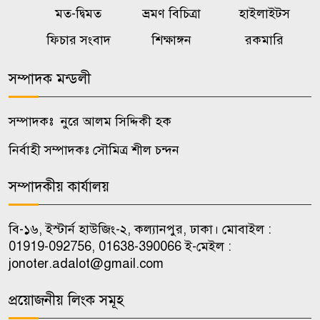
মত-দ্বিমত
ভ্রমণ বিচিত্রা
হাইলাইটস
রাষ্ট্রের গুরুত্বপূর্ণ ব্যক্তিদের নিয়ে
ফিচার সংবাদ
শিক্ষাঙ্গন
রকমারি
৭
অপপ্রচারের বিরুদ্ধে সতর্ক করল
পুলিশ
সম্পাদক মন্ডলী
ওয়েব সিরিজ দেখে স্ত্রীকে হত্যা,
সম্পাদকঃ নুরে আলম সিদ্দিকী হক
৮
টাকাপয়সা নিয়ে চম্পট প্রযুক্তিবিদের
নির্বাহী সম্পাদকঃ সৌমিত্র শীল চন্দন
নওগাঁয় মাছের সাথে শত্রুতা, ৮ লাখ
সম্পাদকীয় কার্যালয়
৯
টাকার ক্ষতি
বি-১৬, ইস্টার্ন হাউজিং-২, কল্যানপুর, ঢাকা। মোবাইল :
শৃঙ্খলাভঙ্গের অভিযোগে জাবি
01919-092756, 01638-390066 ই-মেইল :
১০
ছাত্রদলের যুগ্ম আহ্বায়ককে শোকজ
jonoter.adalot@gmail.com
প্রয়োজনীয় লিংক সমূহ