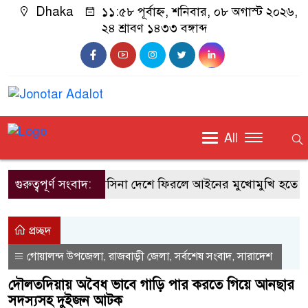
Dhaka
১১:৫৮ পূর্বাহ্ন, শনিবার, ০৮ অগাস্ট ২০২৬,
২৪ শ্রাবণ ১৪৩৩ বঙ্গাব্দ
All
গুরুত্বপূর্ণ সংবাদ:
শেখ হাসিনা দেশে ফিরলে আইনের মুখোমুখি হতে হবে
প্রচ্ছদ
গোয়ালন্দ উপজেলা
রাজবাড়ী জেলা
সর্বশেষ সংবাদ
সারাদেশ
,
,
,
দৌলতদিয়ায় অবৈধ ভাবে গাড়ি পার করতে গিয়ে আনছার
সদস্যসহ দুইজন আটক