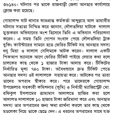
৩৬১৪০। ঘটনার পর তাকে রাজবাড়ী জেলা আনছার কার্যালয়ে
ক্লোজ করা হয়েছে।
গোয়ালন্দ ঘাট থানার ভারপ্রাপ্ত কর্মকর্তা আব্দুল্লাহ আল তায়াবীর
ঘটনার সত্যতা নিশ্চিত করে জানান, দৌলতদিয়া ঘাটকে দালাল
মুক্তকরন অভিযানের অংশ হিসেবে তিনি এ অভিযান পরিচালনা
করেন। এ সময় তিনি গোপন সংবাদ পেয়ে দৌলতদিয়া ট্রাক
বুকিং কাউন্টারের সামনে হতে ফেরির টিকিট সহ আনছার সদস্য
ধনু মিয়া ও দালাল সেলিমকে আটক করেন। দালাল একটি
পিকআপ ভ্যানকে আগে ফেরির টিকিট পাইয়ে দেয়ার কথা বলে
চালকের কাছ থেকে ১ হাজার টাকা আদায় করে। টিকিটের
নির্ধারিত মূল্য ৭৪০ টাকা। অবৈধভাবে দ্রুত টিকিট পেতে
আনছার সদস্য ওই দালালকে সহায়তা করে। আটকের পর তারা
তাদের অপরাধ স্বীকার করে। পরে তাদেরকে গোয়ালন্দ
উপজেলার সহকারী কমিশনার (ভূমি) ও নির্বাহী ম্যাজিস্ট্রেট মো.
রফিকুল ইসলামের ভ্রাম্যমাণ আদালতে হাজির করা হলে
আদালত দালালকে ১০ হাজার টাকা জরিমানা করে এবং আনছার
সদস্য তার অপরাধের জন্য ক্ষমা প্রার্থনা করলে তার কাছ থেকে
মুচলেকা নিয়ে তাকে ছেড়ে দেন। এ ধরনের অপরাধের সাথে যুক্ত