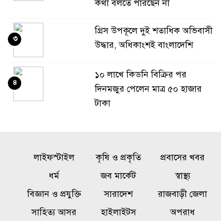
কথা বলতে পারছেন না
গ্রিস উপকূলে দুই শতাধিক অভিবাসী
৩
উদ্ধার, অধিকাংশই বাংলাদেশি
১০ লাখে কিডনি বিক্রির পর
৪
দিনমজুর পেলেন মাত্র ৫০ হাজার
টাকা
‘এরকম এতিম দশায় ওপেন হইলো
৫
কেন’, জুলাই জাদুঘর নিয়ে প্রশ্ন
লাইফস্টাইল
কৃষি ও প্রকৃতি
প্রবাসের খবর
ফারুকীর
ধর্ম
জব মার্কেট
স্বাস্থ্য
সাকিবকে দেশে ফেরানো নিয়ে
বিজ্ঞান ও প্রযুক্তি
সারাদেশ
রাজবাড়ী জেলা
৬
আগের অবস্থান থেকে সরে গেলেন
সাহিত্য আসর
হাইলাইটস
অপরাধ
ক্রীড়া প্রতিমন্ত্রী