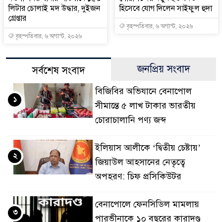
লিটার চোলাই মদ উদ্ধার, দুইজন
হিসেবে যোগ দিলেন সাইফুল হুদা
গ্রেপ্তার
বৃহস্পতিবার, ৬ অগাস্ট, ২০২৬
বৃহস্পতিবার, ৬ অগাস্ট, ২০২৬
জনপ্রিয় সংবাদ
সর্বশেষ সংবাদ
বিজিবির অভিযানে বেনাপোল
১
সীমান্তে ৫ লাখ টাকার ভারতীয়
চোরাচালানি পণ্য জব্দ
ইলিয়াস আলীকে ‘দ্বিতীয় চেষ্টায়’
২
জিয়াউল আহসানের নেতৃত্বে
অপহরণ: চিফ প্রসিকিউটর
বেনাপোলে ফেনসিডিল মামলায়
৩
পারভীনাকে ১০ বছরের কারাদণ্ড