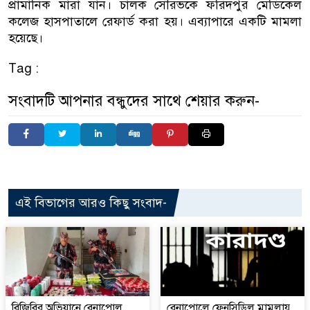
প্রামানিক মারা যান। চালক সৌরভকে ফরিদপুর মেডিকেল
কলেজ হাসপাতালে রেফার্ড করা হয়। এব্যাপারে একটি মামলা
হয়েছে।
Tag :
সংবাদটি আপনার বন্ধুদের সাথে শেয়ার করুন-
এই বিভাগের আরও কিছু সংবাদ-
বিজিবির অভিযানে বেনাপোল
বেনাপোলে ফেনসিডিল মামলায়