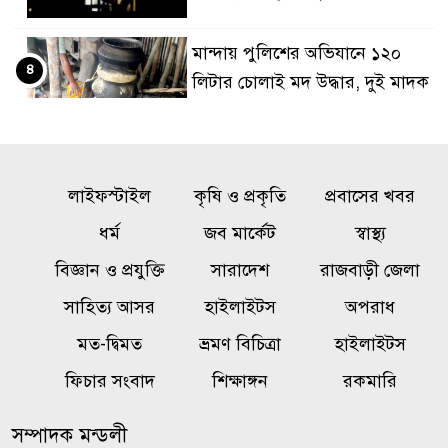
মান্দায় পুলিশের অভিযানে ১২০
৪
লিটার চোলাই মদ উদ্ধার, দুই মাদক
কারবারি পলাতক
অনৈতিক কর্মকাণ্ডের অভিযোগে
৫
লাইফস্টাইল
জামায়াত নেতা বহিষ্কার
কৃষি ও প্রকৃতি
প্রবাসের খবর
ধর্ম
জব মার্কেট
স্বাস্থ্য
১০ তলা থেকে পড়ে গর্ভবতী নারীর
বিজ্ঞান ও প্রযুক্তি
সারাদেশ
রাজবাড়ী জেলা
৬
মৃত্যু, অলৌকিকভাবে বেঁচে গেল
সাহিত্য আসর
হাইলাইটস
অপরাধ
অনাগত শিশু!
মত-দ্বিমত
ভ্রমণ বিচিত্রা
হাইলাইটস
রাষ্ট্রবিরোধী গোপন তৎপরতায়
ফিচার সংবাদ
শিক্ষাঙ্গন
রকমারি
৭
জবির ৬৮ শিক্ষকের সংশ্লিষ্টতা তদন্তে
কমিটি
সম্পাদক মন্ডলী