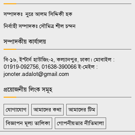
অস্ট্রেলিয়ার সাথে বাণিজ্য, বিনিয়োগ
সম্পাদকঃ নুরে আলম সিদ্দিকী হক
৮
ও দক্ষতা উন্নয়ন জোরদারে
নির্বাহী সম্পাদকঃ সৌমিত্র শীল চন্দন
গুরুত্বারোপ
সম্পাদকীয় কার্যালয়
উপজেলা ভাইস চেয়ারম্যানদের
৯
অপসারণ কেন অবৈধ নয়, জানতে
বি-১৬, ইস্টার্ন হাউজিং-২, কল্যানপুর, ঢাকা। মোবাইল :
চেয়ে রুল
01919-092756, 01638-390066 ই-মেইল :
jonoter.adalot@gmail.com
ভিআইপি-সিআইপিসহ সবার জন্য
১০
বিমানবন্দরে সমান নিরাপত্তা তল্লাশি
প্রয়োজনীয় লিংক সমূহ
যোগাযোগ
আমাদের কথা
আমাদের টিম
বিজ্ঞাপন মূল্য তালিকা
গোপনীয়তার নীতিমালা