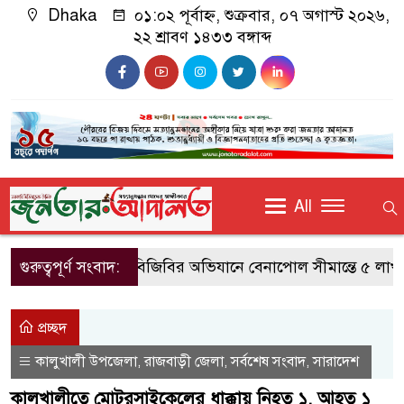
Dhaka
০১:০২ পূর্বাহ্ন, শুক্রবার, ০৭ অগাস্ট ২০২৬,
২২ শ্রাবণ ১৪৩৩ বঙ্গাব্দ
All
গুরুত্বপূর্ণ সংবাদ:
বিজিবির অভিযানে বেনাপোল সীমান্তে ৫ লাখ টা
প্রচ্ছদ
কালুখালী উপজেলা
রাজবাড়ী জেলা
সর্বশেষ সংবাদ
সারাদেশ
,
,
,
কালুখালীতে মোটরসাইকেলের ধাক্কায় নিহত ১, আহত ১