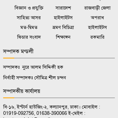
রাষ্ট্রপতি পদে বিএনপির মনোনয়ন
বিজ্ঞান ও প্রযুক্তি
সারাদেশ
রাজবাড়ী জেলা
৬
পেলেন মির্জা ফখরুল
সাহিত্য আসর
হাইলাইটস
অপরাধ
মত-দ্বিমত
ভ্রমণ বিচিত্রা
হাইলাইটস
বরগুনায় ইয়াবাসহ গেজেটভুক্ত
৭
‘জুলাই যোদ্ধা’ গ্রেপ্তার
ফিচার সংবাদ
শিক্ষাঙ্গন
রকমারি
সম্পাদক মন্ডলী
বাঁশখালীতে বন্যায় ক্ষতিগ্রস্তদের
৮
হাতে নতুন ঘরের চাবি তুলে দিলেন
প্রধানমন্ত্রী
সম্পাদকঃ নুরে আলম সিদ্দিকী হক
নির্বাহী সম্পাদকঃ সৌমিত্র শীল চন্দন
অভিনয় ছেড়ে দিলেন হাসান মাসুদ
৯
সম্পাদকীয় কার্যালয়
সহপাঠীর ওপর হামলার বিচার চেয়ে
বি-১৬, ইস্টার্ন হাউজিং-২, কল্যানপুর, ঢাকা। মোবাইল :
১০
জবিতে বিক্ষোভ, প্রশাসনের বাধা
01919-092756, 01638-390066 ই-মেইল :