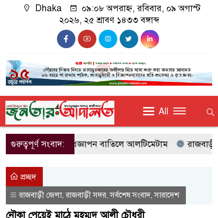
Dhaka
০৯:০৮ অপরাহ্ন, রবিবার, ০৯ অগাস্ট
২০২৬, ২৫ শ্রাবণ ১৪৩৩ বঙ্গাব্দ
All
প্রত্যাখ্যান জাকসুর, প্রজ্ঞাপন বাতিলে আলটিমেটাম
গুরুত্বপূর্ণ সংবাদ:
রাজবাড়ীতে স
প্রচ্ছদ
রাজবাড়ী জেলা
রাজবাড়ী সদর
সর্বশেষ সংবাদ
সারাদেশ
,
,
,
নৌকা পেয়েই মাঠে মহম্মদ আলী চৌধুরী