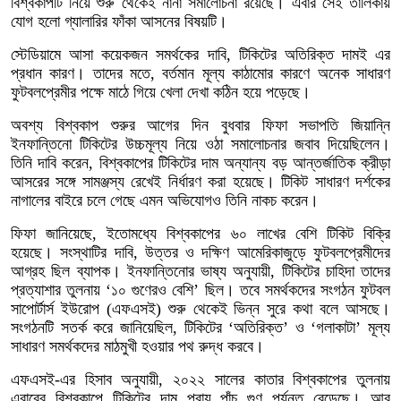
বিশ্বকাপটি নিয়ে শুরু থেকেই নানা সমালোচনা রয়েছে। এবার সেই তালিকায়
যোগ হলো গ্যালারির ফাঁকা আসনের বিষয়টি।
স্টেডিয়ামে আসা কয়েকজন সমর্থকের দাবি, টিকিটের অতিরিক্ত দামই এর
প্রধান কারণ। তাদের মতে, বর্তমান মূল্য কাঠামোর কারণে অনেক সাধারণ
ফুটবলপ্রেমীর পক্ষে মাঠে গিয়ে খেলা দেখা কঠিন হয়ে পড়েছে।
অবশ্য বিশ্বকাপ শুরুর আগের দিন বুধবার ফিফা সভাপতি জিয়ান্নি
ইনফান্তিনো টিকিটের উচ্চমূল্য নিয়ে ওঠা সমালোচনার জবাব দিয়েছিলেন।
তিনি দাবি করেন, বিশ্বকাপের টিকিটের দাম অন্যান্য বড় আন্তর্জাতিক ক্রীড়া
আসরের সঙ্গে সামঞ্জস্য রেখেই নির্ধারণ করা হয়েছে। টিকিট সাধারণ দর্শকের
নাগালের বাইরে চলে গেছে এমন অভিযোগও তিনি নাকচ করেন।
ফিফা জানিয়েছে, ইতোমধ্যে বিশ্বকাপের ৬০ লাখের বেশি টিকিট বিক্রি
হয়েছে। সংস্থাটির দাবি, উত্তর ও দক্ষিণ আমেরিকাজুড়ে ফুটবলপ্রেমীদের
আগ্রহ ছিল ব্যাপক। ইনফান্তিনোর ভাষ্য অনুযায়ী, টিকিটের চাহিদা তাদের
প্রত্যাশার তুলনায় ‘১০ গুণেরও বেশি’ ছিল। তবে সমর্থকদের সংগঠন ফুটবল
সাপোর্টার্স ইউরোপ (এফএসই) শুরু থেকেই ভিন্ন সুরে কথা বলে আসছে।
সংগঠনটি সতর্ক করে জানিয়েছিল, টিকিটের ‘অতিরিক্ত’ ও ‘গলাকাটা’ মূল্য
সাধারণ সমর্থকদের মাঠমুখী হওয়ার পথ রুদ্ধ করবে।
এফএসই-এর হিসাব অনুযায়ী, ২০২২ সালের কাতার বিশ্বকাপের তুলনায়
এবারের বিশ্বকাপে টিকিটের দাম প্রায় পাঁচ গুণ পর্যন্ত বেড়েছে। আর